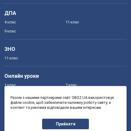
ДПА
4 клас
11 клас
9 клас
ЗНО
11 клас
Онлайн уроки
1 клас
7 клас
2 клас
8 клас
Разом з нашими партнерами сайт OBOZ.UA використовує
файли cookie, щоб забезпечити належну роботу сайту, а
3 клас
9 клас
контент та реклама відповідали вашим інтересам.
4 клас
10 клас
5 клас
11 клас
Прийняти
6 клас