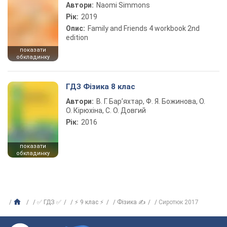
Автори:
Naomi Simmons
Рік:
2019
Опис:
Family and Friends 4 workbook 2nd
edition
показати
обкладинку
ГДЗ Фізика 8 клас
Автори:
В. Г. Бар’яхтар, Ф. Я. Божинова, О.
О. Кірюхіна, С. О. Довгий
Рік:
2016
показати
обкладинку
✅ ГДЗ ✅
⚡ 9 клас ⚡
Фізика ✍
Сиротюк 2017