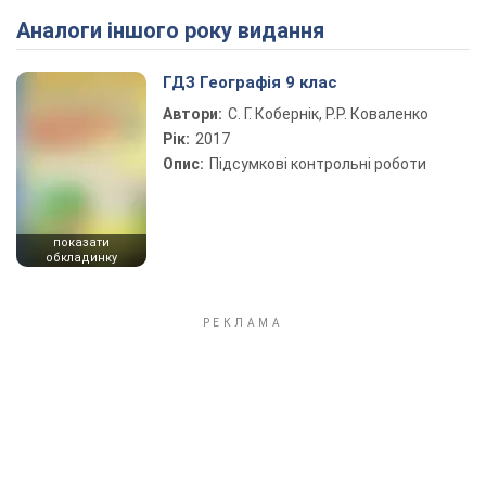
Аналоги іншого року видання
Play Video
ГДЗ Географія 9 клас
Автори:
С. Г. Кобернік, Р.Р. Коваленко
Рік:
2017
Опис:
Підсумкові контрольні роботи
показати
обкладинку