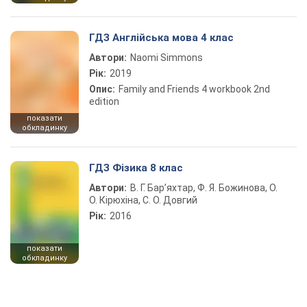
ГДЗ Англійська мова 4 клас
Автори:
Naomi Simmons
Рік:
2019
Опис:
Family and Friends 4 workbook 2nd
edition
показати
обкладинку
ГДЗ Фізика 8 клас
Автори:
В. Г. Бар’яхтар, Ф. Я. Божинова, О.
О. Кірюхіна, С. О. Довгий
Рік:
2016
показати
обкладинку