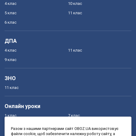
4 клас
10 клас
5 клас
11 клас
6 клас
ДПА
4 клас
11 клас
9 клас
ЗНО
11 клас
Онлайн уроки
1 клас
7 клас
2 клас
8 клас
Разом з нашими партнерами сайт OBOZ.UA використовує
файли cookie, щоб забезпечити належну роботу сайту, а
3 клас
9 клас