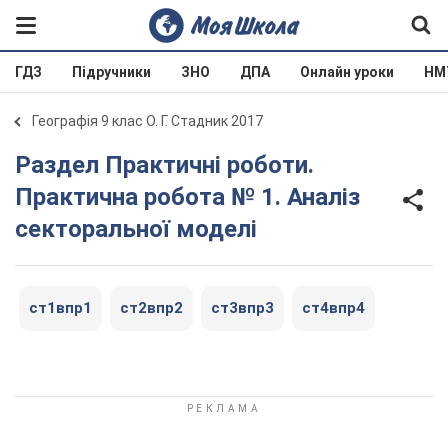
ГДЗ
Підручники
ЗНО
ДПА
Онлайн уроки
НМ
Географія 9 клас О. Г. Стадник 2017
Раздел Практичні роботи.
Практична робота № 1. Аналіз
секторальної моделі
ст1впр1
ст2впр2
ст3впр3
ст4впр4