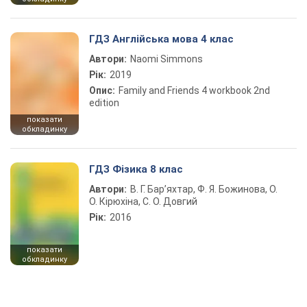
ГДЗ Англійська мова 4 клас
Автори:
Naomi Simmons
Рік:
2019
Опис:
Family and Friends 4 workbook 2nd
edition
показати
обкладинку
ГДЗ Фізика 8 клас
Автори:
В. Г. Бар’яхтар, Ф. Я. Божинова, О.
О. Кірюхіна, С. О. Довгий
Рік:
2016
показати
обкладинку