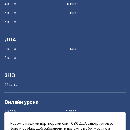
4 клас
10 клас
5 клас
11 клас
6 клас
ДПА
4 клас
11 клас
9 клас
ЗНО
11 клас
Онлайн уроки
1 клас
7 клас
2 клас
8 клас
Разом з нашими партнерами сайт OBOZ.UA використовує
файли cookie, щоб забезпечити належну роботу сайту, а
3 клас
9 клас