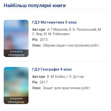
Найбільш популярні книги
ГДЗ Математика 5 клас
Автори:
А. Г. Мерзляк, В. Б. Полонський, М.
С. Якір, Ю. М. Рабінович
Рік:
2013
Опис:
Збірник задач і контрольних робіт
показати
обкладинку
ГДЗ Географія 9 клас
Автори:
В. М. Бойко, І. Л. Дітчук
Рік:
2017
Опис:
Зошит для практичних робіт
показати
обкладинку