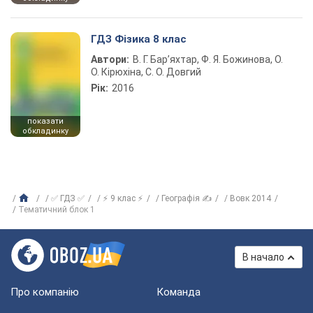
ГДЗ Фізика 8 клас
Автори:
В. Г. Бар’яхтар, Ф. Я. Божинова, О.
О. Кірюхіна, С. О. Довгий
Рік:
2016
показати
обкладинку
✅ ГДЗ ✅
⚡ 9 клас ⚡
Географія ✍
Вовк 2014
Тематичний блок 1
В начало
Про компанію
Команда