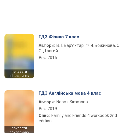
ГДЗ Фізика 7 клас
Автори:
В. Г. Бар’яхтар, Ф. Я. Божинова, С.
О. Довгий
Рік:
2015
показати
обкладинку
ГДЗ Англійська мова 4 клас
Автори:
Naomi Simmons
Рік:
2019
Опис:
Family and Friends 4 workbook 2nd
edition
показати
обкладинку