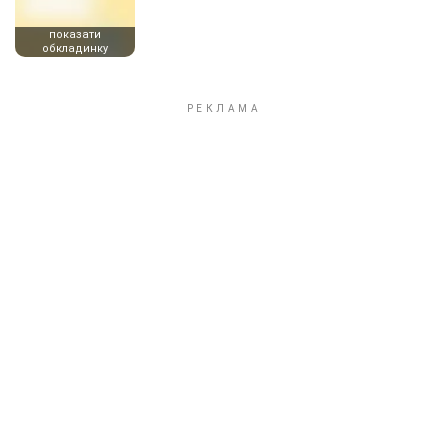
показати
обкладинку