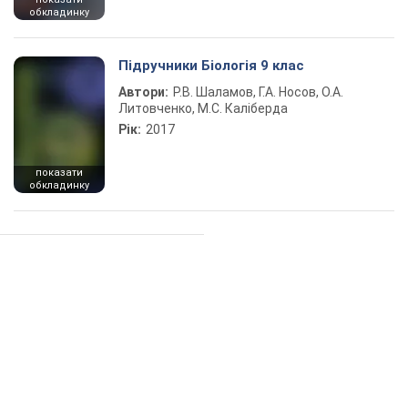
обкладинку
Підручники Біологія 9 клас
Автори:
Р.В. Шаламов, Г.А. Носов, О.А.
Литовченко, М.С. Каліберда
Рік:
2017
показати
обкладинку