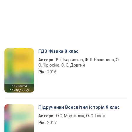
ГДЗ Фізика 8 клас
Автори:
В. Г. Бар’яхтар, Ф. Я. Божинова, О.
О. Кірюхіна, С. О. Довгий
Рік:
2016
показати
обкладинку
Підручники Всесвітня історія 9 клас
Автори:
О.О. Мартинюк, О. О. Гісем
Рік:
2017