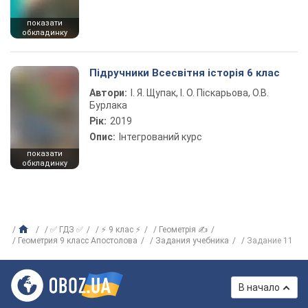
показати
обкладинку
Підручники Всесвітня історія 6 клас
Автори:
І. Я. Щупак, І. О. Піскарьова, О.В.
Бурлака
Рік:
2019
Опис:
Інтегрований курс
показати
обкладинку
✅ ГДЗ ✅
⚡ 9 клас ⚡
Геометрія ✍
Геометрия 9 класс Апостолова
Задания учебника
Задание 11
В начало