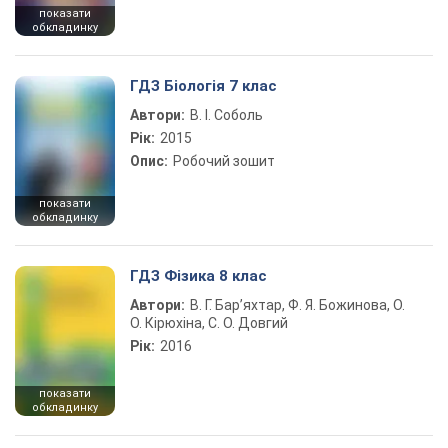
показати
обкладинку
ГДЗ Біологія 7 клас
Автори:
В. І. Соболь
Рік:
2015
Опис:
Робочий зошит
показати
обкладинку
ГДЗ Фізика 8 клас
Автори:
В. Г. Бар’яхтар, Ф. Я. Божинова, О.
О. Кірюхіна, С. О. Довгий
Рік:
2016
показати
обкладинку