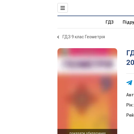
ГДЗ
Підр
ГДЗ 9 клас Геометрія
ГД
20
Ав
Рік
Рей
показати обкладинку