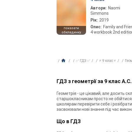
Автори:
Naomi
Simmons
Рік:
2019
Опис:
Family and Fri
показати
4 workbook 2nd editio
обкладинку
✅ ГДЗ ✅
⚡ 9 клас ⚡
Гео
ГДЗ з геометрії за 9 клас А.С
Геометрія - це цікавий, але досить ск
старшокласникам просто не обійтися без
школярам перевірити себе і розібратис
засвоювали нові знання під час викон
Що в ГДЗ