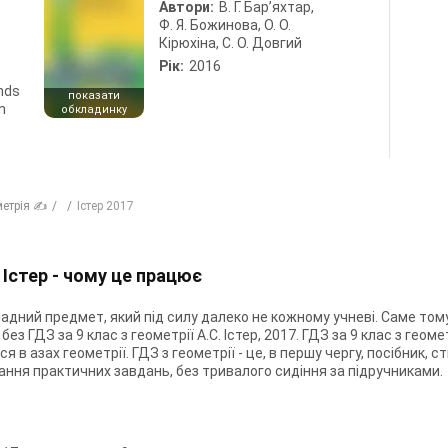
Автори:
В. Г. Бар’яхтар,
Ф. Я. Божинова, О. О.
Кірюхіна, С. О. Довгий
Рік:
2016
ends
показати
n
обкладинку
метрія ✍
Істер 2017
. Істер - чому це працює
ладний предмет, який під силу далеко не кожному учневі. Саме тому
 ГДЗ за 9 клас з геометрії А.С. Істер, 2017. ГДЗ за 9 клас з геоме
я в азах геометрії. ГДЗ з геометрії - це, в першу чергу, посібник, 
ання практичних завдань, без тривалого сидіння за підручниками.