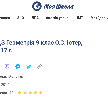
учники
ЗНО
ДПА
Онлайн уроки
НМТ
Моя їдаль
З Геометрія 9 клас О.С. Істер,
17 г.
тори:
О.С. Істер
:
2017
О
тинг:
4.9
ц
і