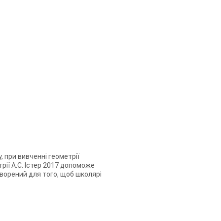
, при вивченні геометрії
трії А.С. Істер 2017 допоможе
створений для того, щоб школярі