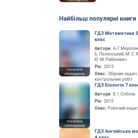
Найбільш популярні книги
ГДЗ Математика 
клас
Автори:
А. Г. Мерзляк
Б. Полонський, М. С. Я
Ю. М. Рабінович
Рік:
2013
показати
Опис:
Збірник задач 
обкладинку
контрольних робіт
ГДЗ Біологія 7 кла
Автори:
В. І. Соболь
Рік:
2015
Опис:
Робочий зоши
показати
обкладинку
ГДЗ Англійська м
4 клас