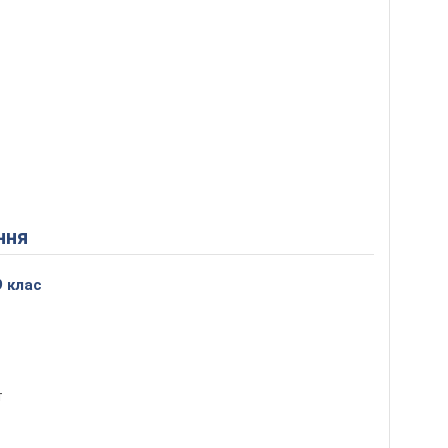
ння
9 клас
т