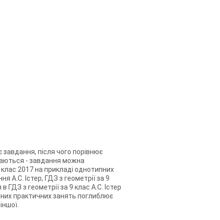
є завдання, після чого порівнює
бігаються - завдання можна
 9 клас 2017 на прикладі однотипних
я А.С. Істер, ГДЗ з геометрії за 9
 ГДЗ з геометрії за 9 клас А.С. Істер
ійних практичних занять поглиблює
іншої.