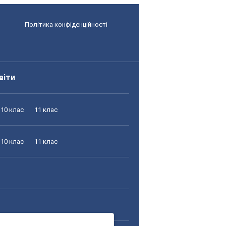
Політика конфіденційності
віти
10 клас
11 клас
10 клас
11 клас