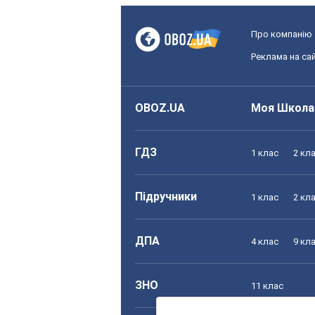
Про компанію
Реклама на сай
OBOZ.UA
Моя Школа
ГДЗ
1 клас
2 кл
Підручники
1 клас
2 кл
ДПА
4 клас
9 кл
ЗНО
11 клас