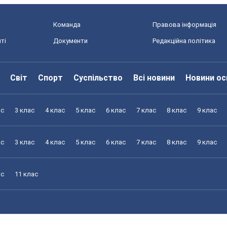
Команда
Правова інформація
ті
Документи
Редакційна політика
Світ
Спорт
Суспільство
Всі новини
Новини ос
ас
3 клас
4 клас
5 клас
6 клас
7 клас
8 клас
9 клас
ас
3 клас
4 клас
5 клас
6 клас
7 клас
8 клас
9 клас
ас
11 клас