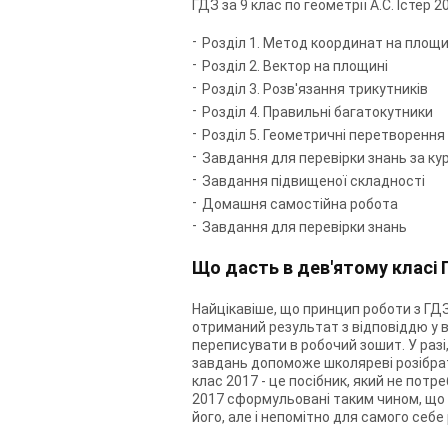
ГДЗ за 9 клас по геометрії А.С. Істер 
Розділ 1. Метод координат на площи
Розділ 2. Вектор на площині
Розділ 3. Розв'язання трикутників
Розділ 4. Правильні багатокутники
Розділ 5. Геометричні перетворення
Завдання для перевірки знань за кур
Завдання підвищеної складності
Домашня самостійна робота
Завдання для перевірки знань
Що дасть в дев'ятому класі 
Найцікавіше, що принцип роботи з ГДЗ 
отриманий результат з відповіддю у ви
переписувати в робочий зошит. У разі, 
завдань допоможе школяреві розібратися
клас 2017 - це посібник, який не потре
2017 сформульовані таким чином, що 
його, але і непомітно для самого себе