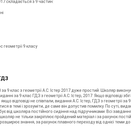
2017 складається з 9 частин:
ні
с геометрії 9 класу
ГДЗ
за 9 клас з геометрії А.С. Істер 2017 дуже простий. Школяр викону
данні за 9 клас ГДЗ з геометрії А.С. Істер, 2017. Якщо відповіді з
якщо відповіді не співпали, видання А.С. Істер, ГДЗ з геометрії за
 в темі і зрозуміти, де саме він допустив помилку. По суті, виданн
бує від школяра постійного сидіння над підручниками. Всі завдання в
школяр не тільки закріплює пройдений матеріал і за рахунок пост
 розширює знання, за рахунок плавного переходу від однієї теми до 