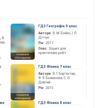
5
ГДЗ Географія 9 клас
Автори:
В. М. Бойко, І. Л.
Дітчук
, В.
кір,
Рік:
2017
Опис:
Зошит для
практичних робіт
показати
і
обкладинку
с
ГДЗ Фізика 7 клас
Автори:
В. Г. Бар’яхтар,
Ф. Я. Божинова, С. О.
Довгий
т
Рік:
2015
показати
обкладинку
ова
ГДЗ Фізика 8 клас