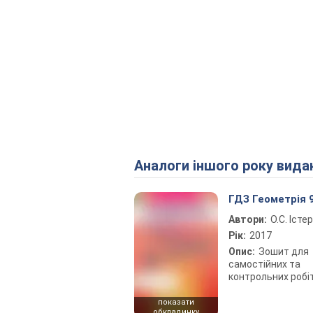
Аналоги іншого року вида
ГДЗ Геометрія 
Автори:
О.С. Істер
Рік:
2017
Опис:
Зошит для
самостійних та
контрольних робі
показати
обкладинку