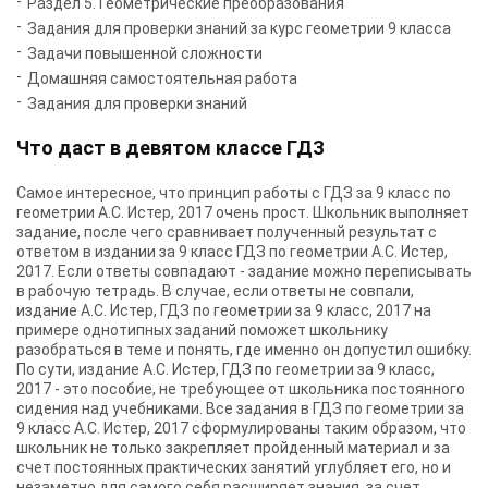
Раздел 5. Геометрические преобразования
Задания для проверки знаний за курс геометрии 9 класса
Задачи повышенной сложности
Домашняя самостоятельная работа
Задания для проверки знаний
Что даст в девятом классе ГДЗ
Самое интересное, что принцип работы с ГДЗ за 9 класс по
геометрии А.С. Истер, 2017 очень прост. Школьник выполняет
задание, после чего сравнивает полученный результат с
ответом в издании за 9 класс ГДЗ по геометрии А.С. Истер,
2017. Если ответы совпадают - задание можно переписывать
в рабочую тетрадь. В случае, если ответы не совпали,
издание А.С. Истер, ГДЗ по геометрии за 9 класс, 2017 на
примере однотипных заданий поможет школьнику
разобраться в теме и понять, где именно он допустил ошибку.
По сути, издание А.С. Истер, ГДЗ по геометрии за 9 класс,
2017 - это пособие, не требующее от школьника постоянного
сидения над учебниками. Все задания в ГДЗ по геометрии за
9 класс А.С. Истер, 2017 сформулированы таким образом, что
школьник не только закрепляет пройденный материал и за
счет постоянных практических занятий углубляет его, но и
незаметно для самого себя расширяет знания, за счет