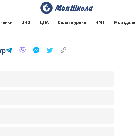
учники
ЗНО
ДПА
Онлайн уроки
НМТ
Моя їдаль
ур