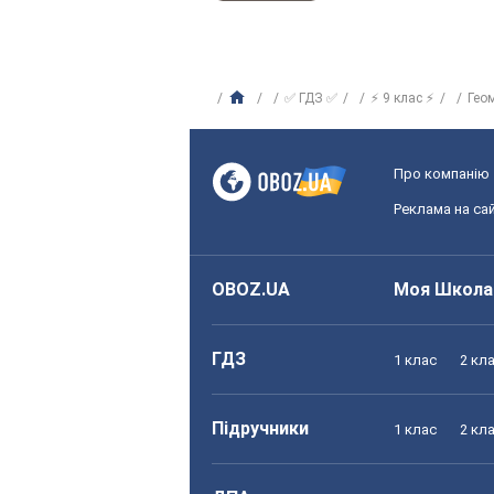
✅ ГДЗ ✅
⚡ 9 клас ⚡
Гео
Про компанію
Реклама на сай
OBOZ.UA
Моя Школа
ГДЗ
1 клас
2 кл
Підручники
1 клас
2 кл