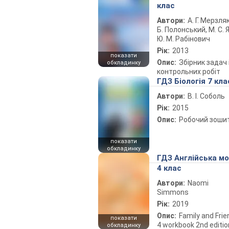
клас
Автори:
А. Г. Мерзляк
Б. Полонський, М. С. Я
Ю. М. Рабінович
Рік:
2013
показати
Опис:
Збірник задач 
обкладинку
контрольних робіт
ГДЗ Біологія 7 кла
Автори:
В. І. Соболь
Рік:
2015
Опис:
Робочий зоши
показати
обкладинку
ГДЗ Англійська м
4 клас
Автори:
Naomi
Simmons
Рік:
2019
Опис:
Family and Fri
показати
4 workbook 2nd editio
обкладинку