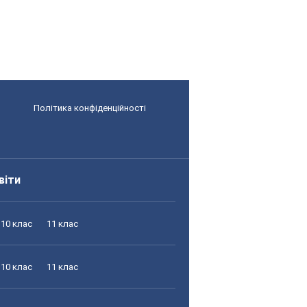
Політика конфіденційності
віти
10 клас
11 клас
10 клас
11 клас