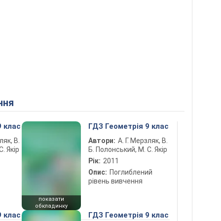
ння
9 клас
ГДЗ Геометрія 9 клас
ляк, В.
Автори:
А. Г. Мерзляк, В.
С. Якір
Б. Полонський, М. С. Якір
Рік:
2011
Опис:
Поглиблений
рівень вивчення
показати
обкладинку
9 клас
ГДЗ Геометрія 9 клас