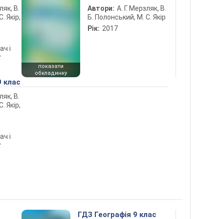
ляк, В.
Автори:
А. Г. Мерзляк, В.
. Якір,
Б. Полонський, М. С. Якір
Рік:
2017
ач і
т
показати
обкладинку
9 клас
ляк, В.
. Якір,
ач і
т
5
ГДЗ Географія 9 клас