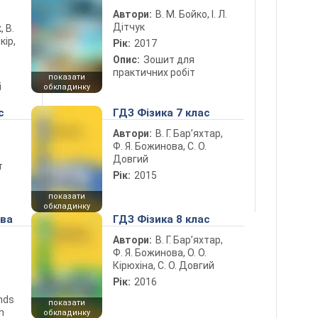
Автори:
В. М. Бойко, І. Л.
Дітчук
, В.
кір,
Рік:
2017
Опис:
Зошит для
практичних робіт
показати
і
обкладинку
с
ГДЗ Фізика 7 клас
Автори:
В. Г. Бар’яхтар,
Ф. Я. Божинова, С. О.
Довгий
т
Рік:
2015
показати
обкладинку
ова
ГДЗ Фізика 8 клас
Автори:
В. Г. Бар’яхтар,
Ф. Я. Божинова, О. О.
Кірюхіна, С. О. Довгий
Рік:
2016
ends
показати
n
обкладинку