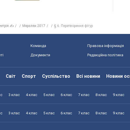
метрія ✍
Мерзляк 2017
§ 6. Перетворення фігур
Команда
Правова інформація
ті
Документи
Редакційна політика
Світ
Спорт
Суспільство
Всі новини
Новини ос
ас
3 клас
4 клас
5 клас
6 клас
7 клас
8 клас
9 клас
ас
3 клас
4 клас
5 клас
6 клас
7 клас
8 клас
9 клас