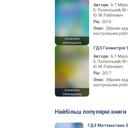
Автори:
А. Г. Мерз
Б. Полонський, М. С
Ю. М. Рабінович
Рік:
2010
Опис:
Збірник зад
контрольних робі
показати
обкладинку
ГДЗ Геометрія 
Автори:
А. Г. Мерз
Б. Полонський, М. С
Ю. М. Рабінович
Рік:
2017
Опис:
Збірник зад
контрольних робі
показати
обкладинку
Найбільш популярні книги
ГДЗ Математика 