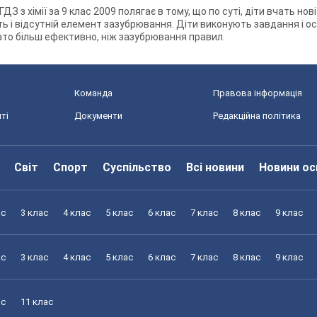
ДЗ з хімії за 9 клас 2009 полягає в тому, що по суті, діти вчать но
ь і відсутній елемент зазубрювання. Діти виконують завдання і о
ато більш ефективно, ніж зазубрювання правил.
Команда
Правова інформація
ті
Документи
Редакційна політика
Світ
Спорт
Суспільство
Всі новини
Новини ос
ас
3 клас
4 клас
5 клас
6 клас
7 клас
8 клас
9 клас
ас
3 клас
4 клас
5 клас
6 клас
7 клас
8 клас
9 клас
ас
11 клас