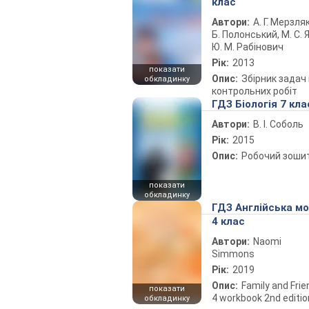
клас
Автори:
А. Г. Мерзляк
Б. Полонський, М. С. Я
Ю. М. Рабінович
Рік:
2013
показати
Опис:
Збірник задач 
обкладинку
контрольних робіт
ГДЗ Біологія 7 кла
Автори:
В. І. Соболь
Рік:
2015
Опис:
Робочий зоши
показати
обкладинку
ГДЗ Англійська м
4 клас
Автори:
Naomi
Simmons
Рік:
2019
Опис:
Family and Fri
показати
4 workbook 2nd editio
обкладинку