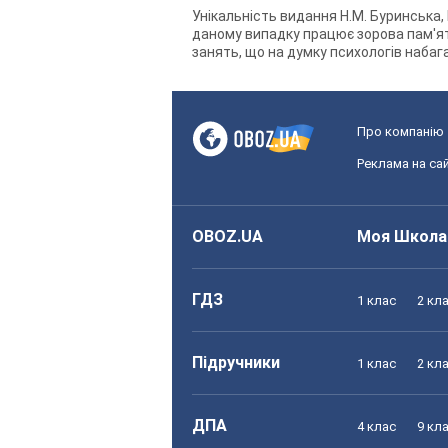
Унікальність видання Н.М. Буринська, Г
даному випадку працює зорова пам'ят
занять, що на думку психологів набаг
Про компанію
Реклама на сай
OBOZ.UA
Моя Школа
ГДЗ
1 клас
2 кл
Підручники
1 клас
2 кл
ДПА
4 клас
9 кл