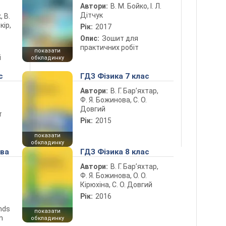
Автори:
В. М. Бойко, І. Л.
Дітчук
, В.
кір,
Рік:
2017
Опис:
Зошит для
практичних робіт
показати
і
обкладинку
с
ГДЗ Фізика 7 клас
Автори:
В. Г. Бар’яхтар,
Ф. Я. Божинова, С. О.
Довгий
т
Рік:
2015
показати
обкладинку
ова
ГДЗ Фізика 8 клас
Автори:
В. Г. Бар’яхтар,
Ф. Я. Божинова, О. О.
Кірюхіна, С. О. Довгий
Рік:
2016
ends
показати
n
обкладинку