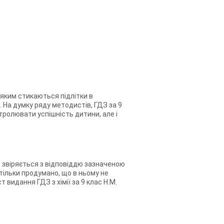
 яким стикаються підлітки в
. На думку ряду методистів, ГДЗ за 9
онтролювати успішність дитини, але і
т звіряється з відповіддю зазначеною
астільки продумано, що в ньому не
 видання ГДЗ з хімії за 9 клас Н.М.