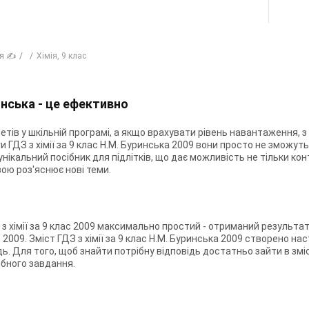
ія ✍
Хiмiя, 9 клас
ринська - це ефективно
етів у шкільній програмі, а якщо врахувати рівень навантаження, з
и ГДЗ з хімії за 9 клас Н.М. Буринська 2009 вони просто не зможуть
е унікальний посібник для підлітків, що дає можливість не тільки к
ою роз'яснює нові теми.
 з хімії за 9 клас 2009 максимально простий - отриманий результа
а, 2009. Зміст ГДЗ з хімії за 9 клас Н.М. Буринська 2009 створено н
. Для того, щоб знайти потрібну відповідь достатньо зайти в зміст
ібного завдання.