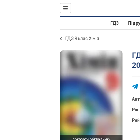
ГДЗ
Підр
ГДЗ 9 клас Хімія
ГД
20
Ав
Рік
Рей
показати обкладинку