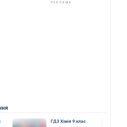
ння
с
ГДЗ Хімія 9 клас