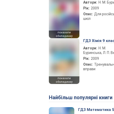
Автори:
Н. М. Бу
Рік:
2009
Опис:
Для російс
шкіл
показати
обкладинку
ГДЗ Хімія 9 кла
Автори:
Н. М.
Буринська, Л. П. 
Рік:
2009
Опис:
Тренувальн
вправи
показати
обкладинку
Найбільш популярні книги
ГДЗ Математика 