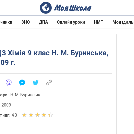
учники
ЗНО
ДПА
Онлайн уроки
НМТ
Моя їдаль
З Хімія 9 клас Н. М. Буринська,
09 г.
тори:
Н. М. Буринська
:
2009
О
тинг:
4.3
ц
і