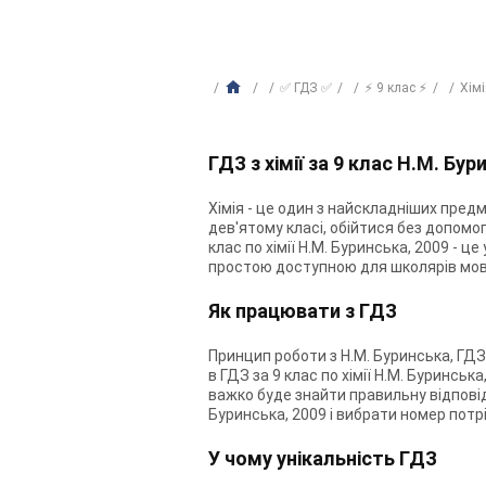
✅ ГДЗ ✅
⚡ 9 клас ⚡
Хім
ГДЗ з хімії за 9 клас Н.М. Бу
Хімія - це один з найскладніших предм
дев'ятому класі, обійтися без допомог
клас по хімії Н.М. Буринська, 2009 - ц
простою доступною для школярів мов
Як працювати з ГДЗ
Принцип роботи з Н.М. Буринська, ГДЗ
в ГДЗ за 9 клас по хімії Н.М. Буринськ
важко буде знайти правильну відповідь
Буринська, 2009 і вибрати номер потр
У чому унікальність ГДЗ