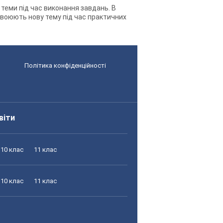
ві теми під час виконання завдань. В
своюють нову тему під час практичних
Політика конфіденційності
віти
10 клас
11 клас
10 клас
11 клас