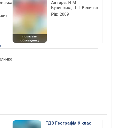
ринська
Автори:
Н. М.
Буринська, Л. П. Величко
Рік:
2009
ьких
показати
обкладинку
с
Величко
і
5
ГДЗ Географія 9 клас