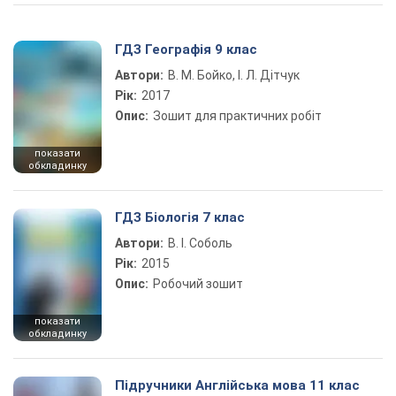
ГДЗ Географія 9 клас
Автори:
В. М. Бойко, І. Л. Дітчук
Рік:
2017
Опис:
Зошит для практичних робіт
показати
обкладинку
ГДЗ Біологія 7 клас
Автори:
В. І. Соболь
Рік:
2015
Опис:
Робочий зошит
показати
обкладинку
Підручники Англійська мова 11 клас