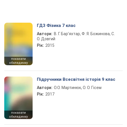
ГДЗ Фізика 7 клас
Автори:
В. Г. Бар’яхтар, Ф. Я. Божинова, С.
О. Довгий
Рік:
2015
показати
обкладинку
Підручники Всесвітня історія 9 клас
Автори:
О.О. Мартинюк, О. О. Гісем
Рік:
2017
показати
обкладинку