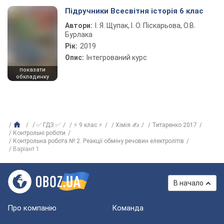
Підручники Всесвітня історія 6 клас
Автори:
І. Я. Щупак, І. О. Піскарьова, О.В.
Бурлака
Рік:
2019
Опис:
Інтегрований курс
показати
обкладинку
✅ ГДЗ ✅
⚡ 9 клас ⚡
Хімія ✍
Титаренко 2017
Контрольні роботи
Контрольна робота № 2. Реакції обміну речовин електролітів
Варіант 1
В начало
Про компанію
Команда