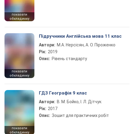
показати
обкладинку
Підручники Англійська мова 11 клас
Автори:
М.А. Нерсісян, А. О. Піроженко
Рік:
2019
Опис:
Рівень стандарту
показати
обкладинку
ГДЗ Географія 9 клас
Автори:
В. М. Бойко, І. Л. Дітчук
Рік:
2017
Опис:
Зошит для практичних робіт
показати
обкладинку