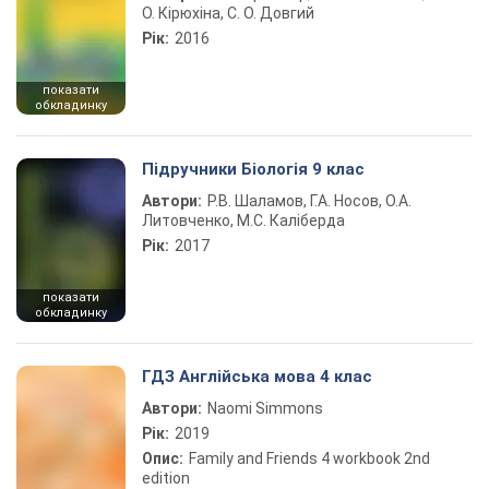
О. Кірюхіна, С. О. Довгий
Рік:
2016
показати
обкладинку
Підручники Біологія 9 клас
Автори:
Р.В. Шаламов, Г.А. Носов, О.А.
Литовченко, М.С. Каліберда
Рік:
2017
показати
обкладинку
ГДЗ Англійська мова 4 клас
Автори:
Naomi Simmons
Рік:
2019
Опис:
Family and Friends 4 workbook 2nd
edition