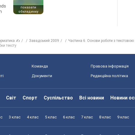
ends
показати
n
обкладинку
орматика ✍
Завадський 2009
Частина 6. Основи роботи з текстовою
ки тексту
Команда
Правова інформація
ті
Документи
Редакційна політика
Світ
Спорт
Суспільство
Всі новини
Новини ос
ас
3 клас
4 клас
5 клас
6 клас
7 клас
8 клас
9 клас