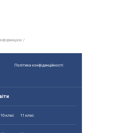
 інформацією
Політика конфіденційності
віти
10 клас
11 клас