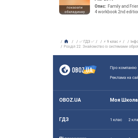
Опис:
Family and Fri
показати
4 workbook 2nd editio
обкладинку
✅ ГДЗ ✅
⚡ 9 клас ⚡
Інф
Розділ 22. Знайомство із системами оброб
Про компанію
Реклама на сай
OBOZ.UA
Моя Школа
ГДЗ
1 клас
2 кл