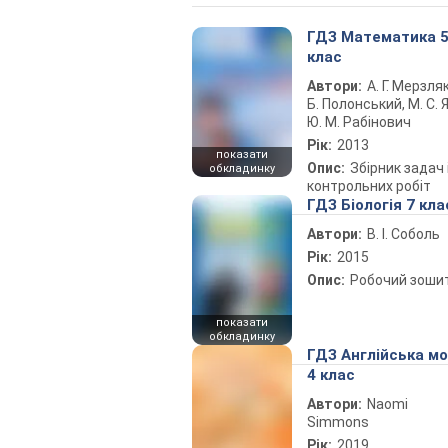
ГДЗ Математика 
клас
Автори:
А. Г. Мерзляк
Б. Полонський, М. С. Я
Ю. М. Рабінович
Рік:
2013
показати
Опис:
Збірник задач 
обкладинку
контрольних робіт
ГДЗ Біологія 7 кла
Автори:
В. І. Соболь
Рік:
2015
Опис:
Робочий зоши
показати
обкладинку
ГДЗ Англійська м
4 клас
Автори:
Naomi
Simmons
Рік:
2019