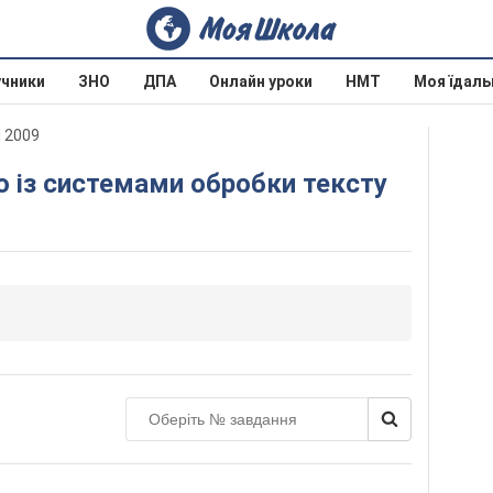
учники
ЗНО
ДПА
Онлайн уроки
НМТ
Моя їдаль
й 2009
во із системами обробки тексту