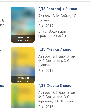
5
ГДЗ Географія 9 клас
Автори:
В. М. Бойко, І. Л.
Дітчук
, В.
кір,
Рік:
2017
Опис:
Зошит для
практичних робіт
показати
і
обкладинку
с
ГДЗ Фізика 7 клас
Автори:
В. Г. Бар’яхтар,
Ф. Я. Божинова, С. О.
Довгий
т
Рік:
2015
показати
обкладинку
ова
ГДЗ Фізика 8 клас
Автори:
В. Г. Бар’яхтар,
Ф. Я. Божинова, О. О.
Кірюхіна, С. О. Довгий
Рік:
2016