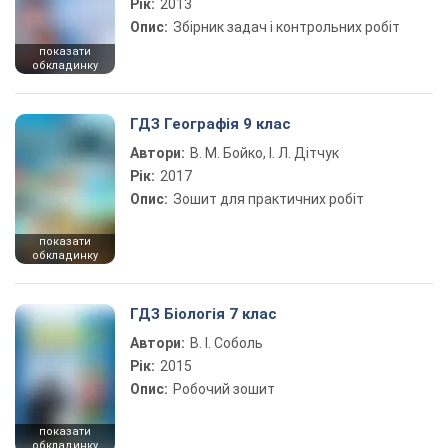
Рік:
2013
Опис:
Збірник задач і контрольних робіт
показати
обкладинку
ГДЗ Географія 9 клас
Автори:
В. М. Бойко, І. Л. Дітчук
Рік:
2017
Опис:
Зошит для практичних робіт
показати
обкладинку
ГДЗ Біологія 7 клас
Автори:
В. І. Соболь
Рік:
2015
Опис:
Робочий зошит
показати
обкладинку