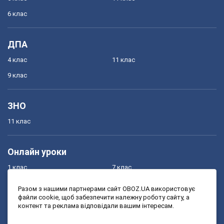
6 клас
ДПА
4 клас
11 клас
9 клас
ЗНО
11 клас
Онлайн уроки
1 клас
7 клас
2 клас
8 клас
Разом з нашими партнерами сайт OBOZ.UA використовує
файли cookie, щоб забезпечити належну роботу сайту, а
3 клас
9 клас
контент та реклама відповідали вашим інтересам.
4 клас
10 клас