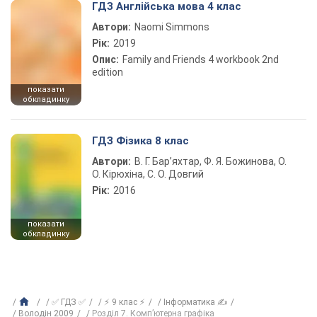
ГДЗ Англійська мова 4 клас
Автори:
Naomi Simmons
Рік:
2019
Опис:
Family and Friends 4 workbook 2nd
edition
показати
обкладинку
ГДЗ Фізика 8 клас
Автори:
В. Г. Бар’яхтар, Ф. Я. Божинова, О.
О. Кірюхіна, С. О. Довгий
Рік:
2016
показати
обкладинку
✅ ГДЗ ✅
⚡ 9 клас ⚡
Інформатика ✍
Володін 2009
Розділ 7. Комп’ютерна графіка