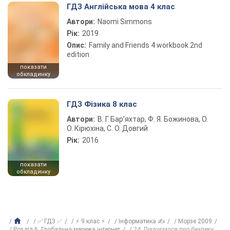
ГДЗ Англійська мова 4 клас
Автори:
Naomi Simmons
Рік:
2019
Опис:
Family and Friends 4 workbook 2nd
edition
показати
обкладинку
ГДЗ Фізика 8 клас
Автори:
В. Г. Бар’яхтар, Ф. Я. Божинова, О.
О. Кірюхіна, С. О. Довгий
Рік:
2016
показати
обкладинку
✅ ГДЗ ✅
⚡ 9 клас ⚡
Інформатика ✍
Морзе 2009
Розділ 6. Глобальна мережа інтернет
24. Піклуємося про безпеку