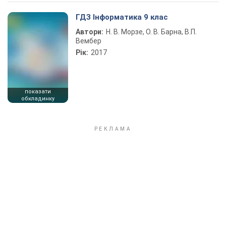
Play Video
ГДЗ Інформатика 9 клас
Автори:
Н. В. Морзе, О. В. Барна, В.П.
Вембер
Рік:
2017
показати
обкладинку