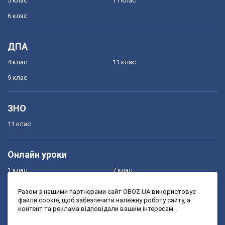
5 клас
11 клас
6 клас
ДПА
4 клас
11 клас
9 клас
ЗНО
11 клас
Онлайн уроки
1 клас
7 клас
2 клас
8 клас
Разом з нашими партнерами сайт OBOZ.UA використовує
файли cookie, щоб забезпечити належну роботу сайту, а
3 клас
9 клас
контент та реклама відповідали вашим інтересам.
4 клас
10 клас