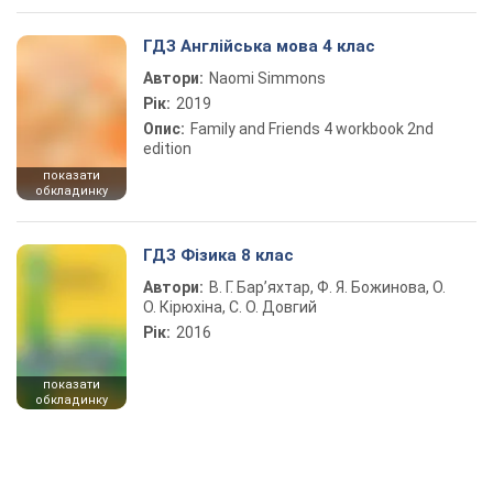
ГДЗ Англійська мова 4 клас
Автори:
Naomi Simmons
Рік:
2019
Опис:
Family and Friends 4 workbook 2nd
edition
показати
обкладинку
ГДЗ Фізика 8 клас
Автори:
В. Г. Бар’яхтар, Ф. Я. Божинова, О.
О. Кірюхіна, С. О. Довгий
Рік:
2016
показати
обкладинку