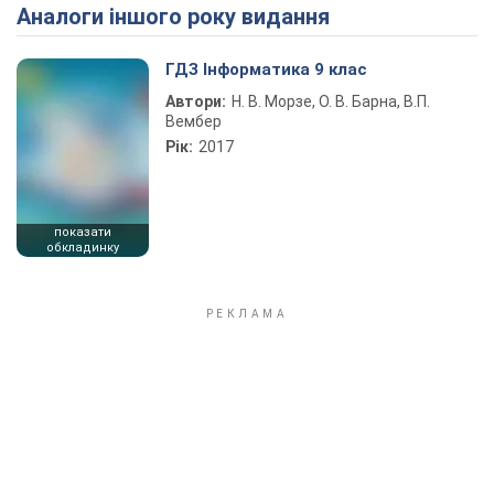
Аналоги іншого року видання
Play Video
ГДЗ Інформатика 9 клас
Автори:
Н. В. Морзе, О. В. Барна, В.П.
Вембер
Рік:
2017
показати
обкладинку