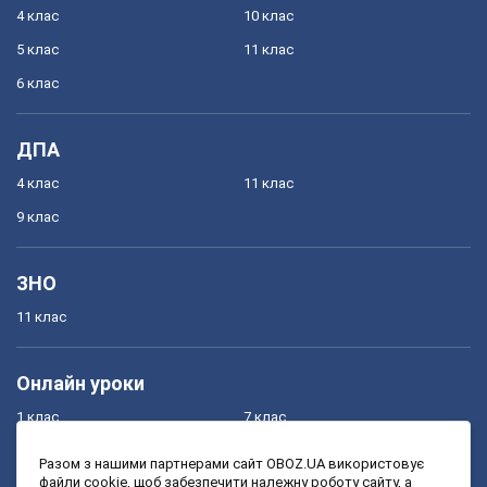
4 клас
10 клас
5 клас
11 клас
6 клас
ДПА
4 клас
11 клас
9 клас
ЗНО
11 клас
Онлайн уроки
1 клас
7 клас
2 клас
8 клас
Разом з нашими партнерами сайт OBOZ.UA використовує
файли cookie, щоб забезпечити належну роботу сайту, а
3 клас
9 клас