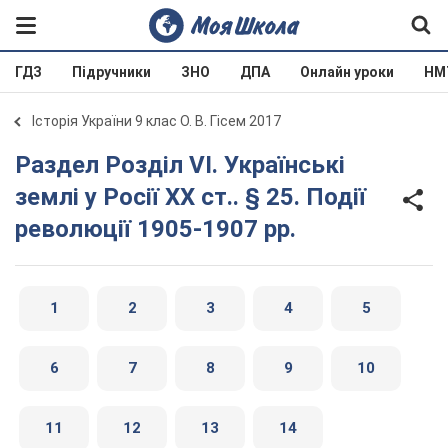
ГДЗ
Підручники
ЗНО
ДПА
Онлайн уроки
НМ
Історія України 9 клас О. В. Гісем 2017
Раздел Розділ VI. Українські
землі у Росії XX ст.. § 25. Події
революції 1905-1907 рр.
1
2
3
4
5
6
7
8
9
10
11
12
13
14