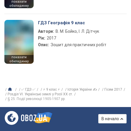
показати
обкладинку
ГДЗ Географія 9 клас
Автори:
В. М. Бойко, І. Л. Дітчук
Рік:
2017
Опис:
Зошит для практичних робіт
показати
обкладинку
✅ ГДЗ ✅
⚡ 9 клас ⚡
Історія України ✍
Гісем 2017
Розділ VI. Українські землі у Росії XX ст.
§ 25. Події революції 1905-1907 рр.
В начало