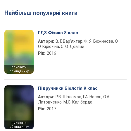
Найбільш популярні книги
Play Video
ГДЗ Фізика 8 клас
Автори:
В. Г. Бар’яхтар, Ф. Я. Божинова, О.
О. Кірюхіна, С. О. Довгий
Рік:
2016
показати
обкладинку
Підручники Біологія 9 клас
Автори:
Р.В. Шаламов, Г.А. Носов, О.А.
Литовченко, М.С. Каліберда
Рік:
2017
показати
обкладинку