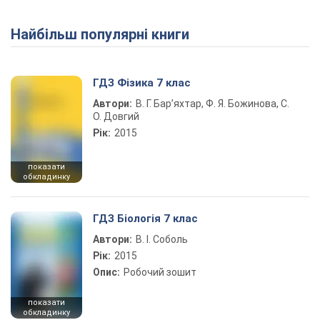
Найбільш популярні книги
Play Video
ГДЗ Фізика 7 клас
Автори:
В. Г. Бар’яхтар, Ф. Я. Божинова, С.
О. Довгий
Рік:
2015
показати
обкладинку
ГДЗ Біологія 7 клас
Автори:
В. І. Соболь
Рік:
2015
Опис:
Робочий зошит
показати
обкладинку