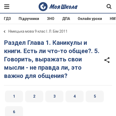
ГДЗ
Підручники
ЗНО
ДПА
Онлайн уроки
НМ
Німецька мова 9 клас І. Л. Бім 2011
Раздел Глава 1. Каникулы и
книги. Есть ли что-то общее?. 5.
Говорить, выражать свои
мысли - не правда ли, это
важно для общения?
1
2
3
4
5
6