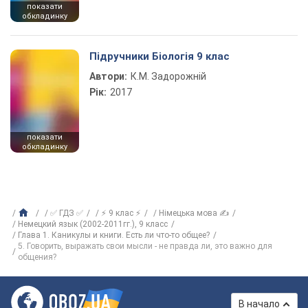
показати
обкладинку
Підручники Біологія 9 клас
Автори:
К.М. Задорожній
Рік:
2017
показати
обкладинку
✅ ГДЗ ✅
⚡ 9 клас ⚡
Німецька мова ✍
Немецкий язык (2002-2011гг.), 9 класс
Глава 1. Каникулы и книги. Есть ли что-то общее?
5. Говорить, выражать свои мысли - не правда ли, это важно для
общения?
В начало