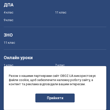
ДПА
4 клас
11 клас
9 клас
ЗНО
11 клас
Онлайн уроки
1 клас
7 клас
2 клас
8 клас
Разом з нашими партнерами сайт OBOZ.UA використовує
файли cookie, щоб забезпечити належну роботу сайту, а
3 клас
9 клас
контент та реклама відповідали вашим інтересам.
4 клас
10 клас
5 клас
11 клас
Прийняти
6 клас