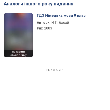
Аналоги іншого року видання
Play Video
ГДЗ Німецька мова 9 клас
Автори:
Н. П. Басай
Рік:
2003
показати
обкладинку