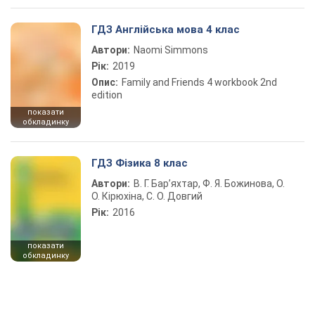
ГДЗ Англійська мова 4 клас
Автори:
Naomi Simmons
Рік:
2019
Опис:
Family and Friends 4 workbook 2nd
edition
показати
обкладинку
ГДЗ Фізика 8 клас
Автори:
В. Г. Бар’яхтар, Ф. Я. Божинова, О.
О. Кірюхіна, С. О. Довгий
Рік:
2016
показати
обкладинку