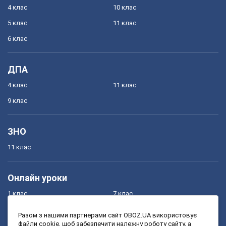
4 клас
10 клас
5 клас
11 клас
6 клас
ДПА
4 клас
11 клас
9 клас
ЗНО
11 клас
Онлайн уроки
1 клас
7 клас
2 клас
8 клас
Разом з нашими партнерами сайт OBOZ.UA використовує
файли cookie, щоб забезпечити належну роботу сайту, а
3 клас
9 клас