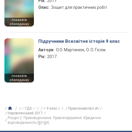
Рік:
2017
Опис:
Зошит для практичних робіт
показати
обкладинку
Підручники Всесвітня історія 9 клас
Автори:
О.О. Мартинюк, О. О. Гісем
Рік:
2017
показати
обкладинку
✅ ГДЗ ✅
⚡ 9 клас ⚡
Правознавство ✍
Наровлянський 2017
Розділ 2. Правовідносини. Правопорушення. Юридична
відповідальність (§5-§8)