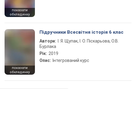
показати
обкладинку
Підручники Всесвітня історія 6 клас
Автори:
І. Я. Щупак, І. О. Піскарьова, О.В.
Бурлака
Рік:
2019
Опис:
Інтегрований курс
показати
обкладинку