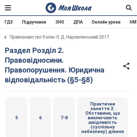
ГДЗ
Підручники
ЗНО
ДПА
Онлайн уроки
НМ
Правознавство 9 клас О. Д. Наровлянський 2017
Раздел Розділ 2.
Правовідносини.
Правопорушення. Юридична
відповідальність (§5-§8)
Практичне
заняття 2.
Обставини, що
5
6
7-8
виключають
шкідливість
(суспільну
небезпеку) діяння