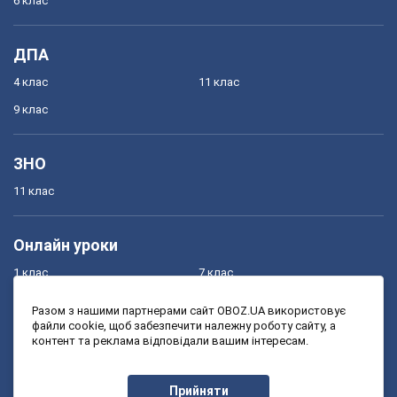
6 клас
ДПА
4 клас
11 клас
9 клас
ЗНО
11 клас
Онлайн уроки
1 клас
7 клас
2 клас
8 клас
Разом з нашими партнерами сайт OBOZ.UA використовує
файли cookie, щоб забезпечити належну роботу сайту, а
3 клас
9 клас
контент та реклама відповідали вашим інтересам.
4 клас
10 клас
5 клас
11 клас
Прийняти