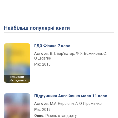
Найбільш популярні книги
Play Video
ГДЗ Фізика 7 клас
Автори:
В. Г. Бар’яхтар, Ф. Я. Божинова, С.
О. Довгий
Рік:
2015
показати
обкладинку
Підручники Англійська мова 11 клас
Автори:
М.А. Нерсісян, А. О. Піроженко
Рік:
2019
Опис:
Рівень стандарту