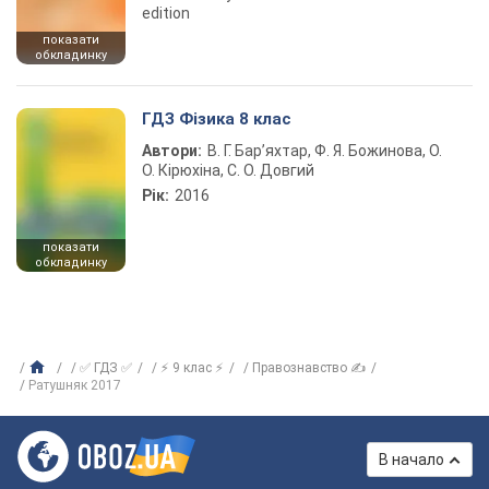
edition
показати
обкладинку
ГДЗ Фізика 8 клас
Автори:
В. Г. Бар’яхтар, Ф. Я. Божинова, О.
О. Кірюхіна, С. О. Довгий
Рік:
2016
показати
обкладинку
✅ ГДЗ ✅
⚡ 9 клас ⚡
Правознавство ✍
Ратушняк 2017
В начало