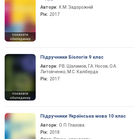
Автори:
К.М. Задорожній
Рік:
2017
показати
обкладинку
Підручники Біологія 9 клас
Автори:
Р.В. Шаламов, Г.А. Носов, О.А.
Литовченко, М.С. Каліберда
Рік:
2017
показати
обкладинку
Підручники Українська мова 10 клас
Автори:
О. П. Глазова
Рік:
2018