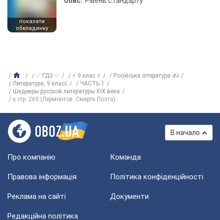
Опис:
Рівень стандарту
показати
обкладинку
✅ ГДЗ ✅
⚡ 9 клас ⚡
Російська література ✍
Литература, 9 класс
ЧАСТЬ 1
Шедевры русской литературы ХІХ века
к стр. 265 (Лермонтов. Смерть Поэта)
В начало
Про компанію
Команда
Правова інформація
Політика конфіденційності
Реклама на сайті
Документи
Редакційна політика