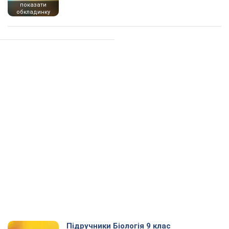
показати
обкладинку
Підручники Біологія 9 клас