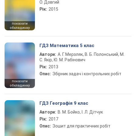
О. Довгий
Рік:
2015
показати
обкладинку
ГДЗ Математика 5 клас
Автори:
А. Г. Мерзляк, В. Б. Полонський, М.
С. Якір, Ю. М. Рабінович
Рік:
2013
Опис:
Збірник задач і контрольних робіт
показати
обкладинку
ГДЗ Географія 9 клас
Автори:
В. М. Бойко, І. Л. Дітчук
Рік:
2017
Опис:
Зошит для практичних робіт