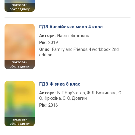
показати
обкладинку
ГДЗ Англійська мова 4 клас
Автори:
Naomi Simmons
Рік:
2019
Опис:
Family and Friends 4 workbook 2nd
edition
показати
обкладинку
ГДЗ Фізика 8 клас
Автори:
В. Г. Бар’яхтар, Ф. Я. Божинова, О.
О. Кірюхіна, С. О. Довгий
Рік:
2016
показати
обкладинку