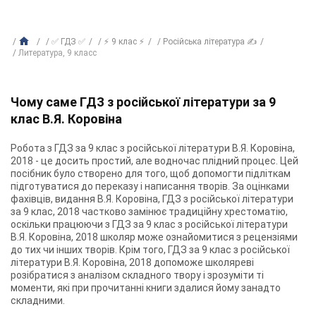
✅ ГДЗ ✅
⚡ 9 клас ⚡
Російська література ✍
Литература, 9 класс
Чому саме ГДЗ з російської літератури за 9
клас В.Я. Коровіна
Робота з ГДЗ за 9 клас з російської літератури В.Я. Коровіна,
2018 - це досить простий, але водночас плідний процес. Цей
посібник було створено для того, щоб допомогти підліткам
підготуватися до переказу і написання творів. За оцінками
фахівців, видання В.Я. Коровіна, ГДЗ з російської літератури
за 9 клас, 2018 частково замінює традиційну хрестоматію,
оскільки працюючи з ГДЗ за 9 клас з російської літератури
В.Я. Коровіна, 2018 школяр може ознайомитися з рецензіями
до тих чи інших творів. Крім того, ГДЗ за 9 клас з російської
літератури В.Я. Коровіна, 2018 допоможе школяреві
розібратися з аналізом складного твору і зрозуміти ті
моменти, які при прочитанні книги здалися йому занадто
складними.