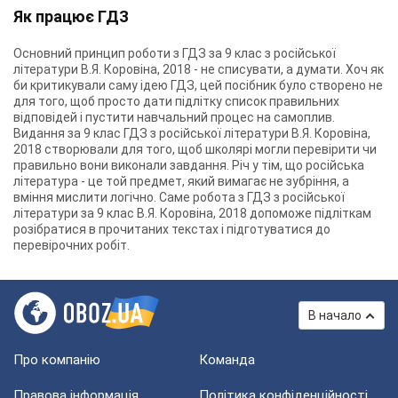
Як працює ГДЗ
Основний принцип роботи з ГДЗ за 9 клас з російської
літератури В.Я. Коровіна, 2018 - не списувати, а думати. Хоч як
би критикували саму ідею ГДЗ, цей посібник було створено не
для того, щоб просто дати підлітку список правильних
відповідей і пустити навчальний процес на самоплив.
Видання за 9 клас ГДЗ з російської літератури В.Я. Коровіна,
2018 створювали для того, щоб школярі могли перевірити чи
правильно вони виконали завдання. Річ у тім, що російська
література - це той предмет, який вимагає не зубріння, а
вміння мислити логічно. Саме робота з ГДЗ з російської
літератури за 9 клас В.Я. Коровіна, 2018 допоможе підліткам
розібратися в прочитаних текстах і підготуватися до
перевірочних робіт.
В начало
Про компанію
Команда
Правова інформація
Політика конфіденційності