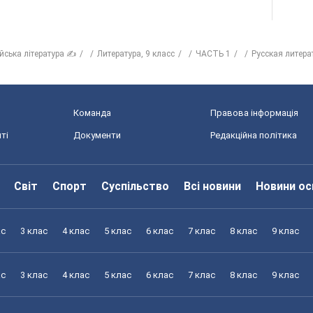
ійська література ✍
Литература, 9 класс
ЧАСТЬ 1
Русская литерат
Команда
Правова інформація
ті
Документи
Редакційна політика
Світ
Спорт
Суспільство
Всі новини
Новини ос
ас
3 клас
4 клас
5 клас
6 клас
7 клас
8 клас
9 клас
ас
3 клас
4 клас
5 клас
6 клас
7 клас
8 клас
9 клас