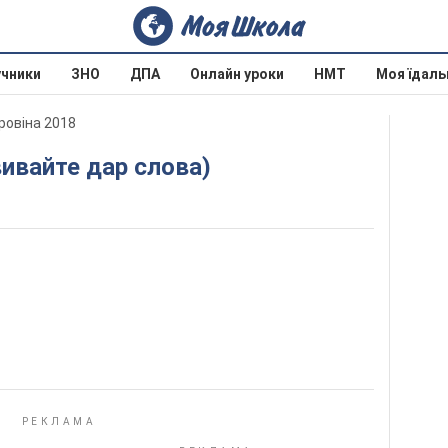
учники
ЗНО
ДПА
Онлайн уроки
НМТ
Моя їдаль
оровіна 2018
звивайте дар слова)