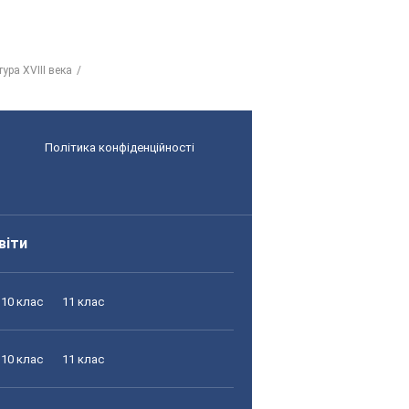
ура ХVІІІ века
Політика конфіденційності
віти
10 клас
11 клас
10 клас
11 клас