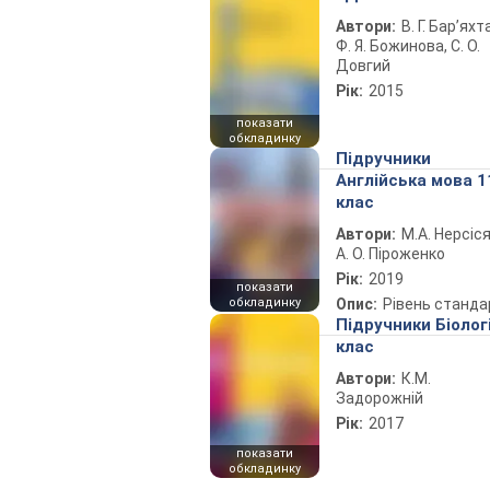
Автори:
В. Г. Бар’яхт
Ф. Я. Божинова, С. О.
Довгий
Рік:
2015
показати
обкладинку
Підручники
Англійська мова 1
клас
Автори:
М.А. Нерсіся
А. О. Піроженко
Рік:
2019
показати
обкладинку
Опис:
Рівень станда
Підручники Біолог
клас
Автори:
К.М.
Задорожній
Рік:
2017
показати
обкладинку