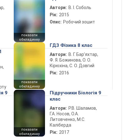
ар,
Автори:
В. І. Соболь
Рік:
2015
Опис:
Робочий зошит
показати
обкладинку
ГДЗ Фізика 8 клас
1
Автори:
В. Г. Бар’яхтар,
Ф. Я. Божинова, О. О.
Кірюхіна, С. О. Довгий
н,
Рік:
2016
показати
рту
обкладинку
ія 9
Підручники Біологія 9
клас
Автори:
Р.В. Шаламов,
Г.А. Носов, О.А.
Литовченко, М.С.
Каліберда
показати
Рік:
2017
обкладинку