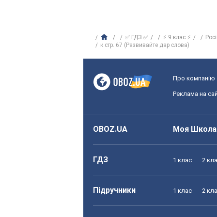
✅ ГДЗ ✅
⚡ 9 клас ⚡
Рос
к стр. 67 (Развивайте дар слова)
Про компанію
Реклама на сай
OBOZ.UA
Моя Школа
ГДЗ
1 клас
2 кл
Підручники
1 клас
2 кл