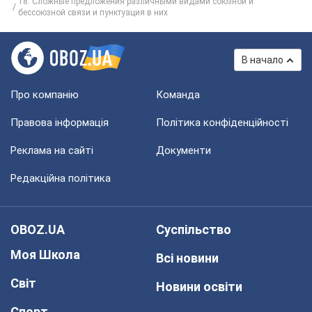
18. Сложные предложения различными видами союзной и
бессоюзной связи и пунктуация в них
В начало
Про компанію
Команда
Правова інформація
Політика конфіденційності
Реклама на сайті
Документи
Редакційна політика
OBOZ.UA
Суспільство
Моя Школа
Всі новини
Світ
Новини освіти
Спорт