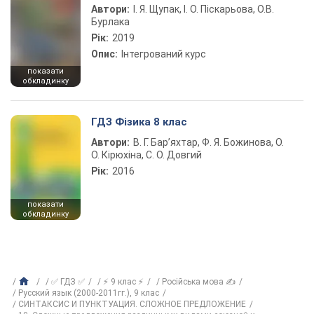
Автори:
І. Я. Щупак, І. О. Піскарьова, О.В.
Бурлака
Рік:
2019
Опис:
Інтегрований курс
показати
обкладинку
ГДЗ Фізика 8 клас
Автори:
В. Г. Бар’яхтар, Ф. Я. Божинова, О.
О. Кірюхіна, С. О. Довгий
Рік:
2016
показати
обкладинку
✅ ГДЗ ✅
⚡ 9 клас ⚡
Російська мова ✍
Русский язык (2000-2011гг.), 9 клас
СИНТАКСИС И ПУНКТУАЦИЯ. СЛОЖНОЕ ПРЕДЛОЖЕНИЕ