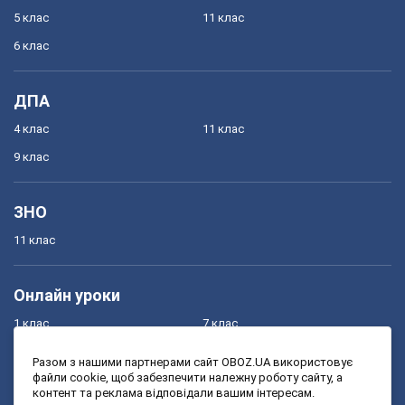
5 клас
11 клас
6 клас
ДПА
4 клас
11 клас
9 клас
ЗНО
11 клас
Онлайн уроки
1 клас
7 клас
2 клас
8 клас
Разом з нашими партнерами сайт OBOZ.UA використовує
файли cookie, щоб забезпечити належну роботу сайту, а
3 клас
9 клас
контент та реклама відповідали вашим інтересам.