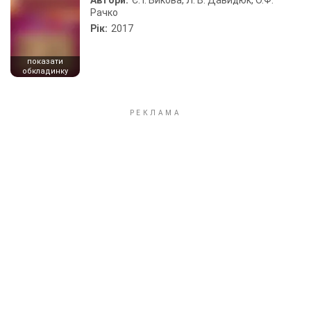
Автори:
Є. І. Бикова, Л. В. Давидюк, О.Ф.
Рачко
Рік:
2017
показати
обкладинку