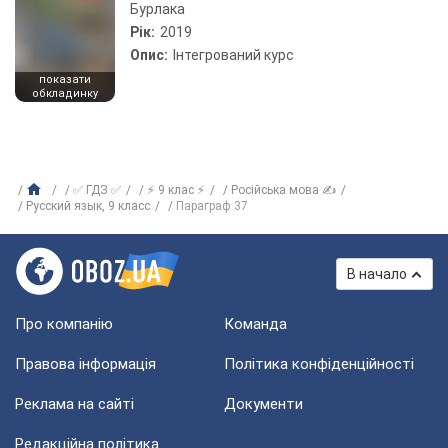
Бурлака
Рік:
2019
Опис:
Інтегрований курс
показати
обкладинку
✅ ГДЗ ✅
⚡ 9 клас ⚡
Російська мова ✍
Русский язык, 9 класс
Параграф 37
В начало
Про компанію
Команда
Правова інформація
Політика конфіденційності
Реклама на сайті
Документи
Редакційна політика