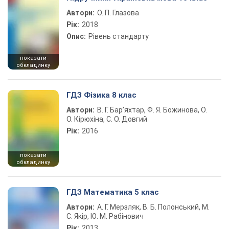
Автори:
О. П. Глазова
Рік:
2018
Опис:
Рівень стандарту
показати
обкладинку
ГДЗ Фізика 8 клас
Автори:
В. Г. Бар’яхтар, Ф. Я. Божинова, О.
О. Кірюхіна, С. О. Довгий
Рік:
2016
показати
обкладинку
ГДЗ Математика 5 клас
Автори:
А. Г. Мерзляк, В. Б. Полонський, М.
С. Якір, Ю. М. Рабінович
Рік:
2013