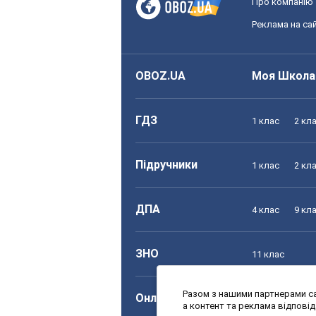
Про компанію
Реклама на сай
OBOZ.UA
Моя Школа
ГДЗ
1 клас
2 кл
Підручники
1 клас
2 кл
ДПА
4 клас
9 кл
ЗНО
11 клас
Разом з нашими партнерами са
Онлайн уроки
1 клас
2 кл
а контент та реклама відпові