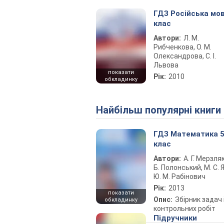
ГДЗ Російська мов
клас
Автори:
Л. М.
Рибченкова, О. М.
Олександрова, С. І.
Львова
показати
Рік:
2010
обкладинку
Найбільш популярні книги
ГДЗ Математика 
клас
Автори:
А. Г. Мерзляк
Б. Полонський, М. С. Я
Ю. М. Рабінович
Рік:
2013
показати
Опис:
Збірник задач 
обкладинку
контрольних робіт
Підручники