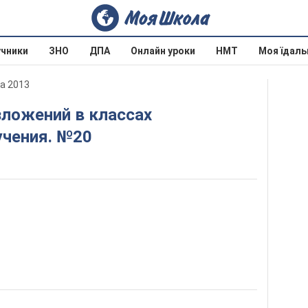
учники
ЗНО
ДПА
Онлайн уроки
НМТ
Моя їдаль
ва 2013
чения. №20