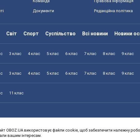
Команда
Правова інформація
ті
Документи
Редакційна політика
Світ
Спорт
Суспільство
Всі новини
Новини ос
ас
3 клас
4 клас
5 клас
6 клас
7 клас
8 клас
9 клас
ас
3 клас
4 клас
5 клас
6 клас
7 клас
8 клас
9 клас
ас
11 клас
йт OBOZ.UA використовує файли cookie, щоб забезпечити належну робот
ас
3 клас
4 клас
5 клас
6 клас
7 клас
8 клас
9 клас
дали вашим інтересам.