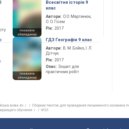
0
Всесвітня історія 9
клас
а
Автори:
О.О. Мартинюк,
О. О. Гісем
Рік:
2017
рту
показати
обкладинку
с
ГДЗ Географія 9 клас
Автори:
В. М. Бойко, І. Л.
Дітчук
Рік:
2017
т
Опис:
Зошит для
практичних робіт
показати
обкладинку
ійська мова ✍
Сборник текстов для проведения письменного экзамена по
сирующего обучения
№20