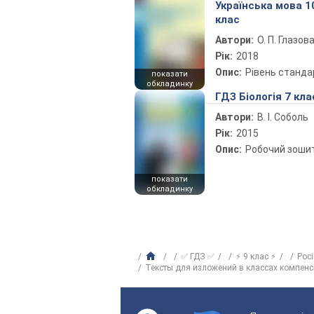
Українська мова 1
клас
Автори:
О. П. Глазов
Рік:
2018
Опис:
Рівень станда
показати
обкладинку
ГДЗ Біологія 7 кла
Автори:
В. І. Соболь
Рік:
2015
Опис:
Робочий зоши
показати
обкладинку
✅ ГДЗ ✅
⚡ 9 клас ⚡
Рос
Тексты для изложений в классах компен