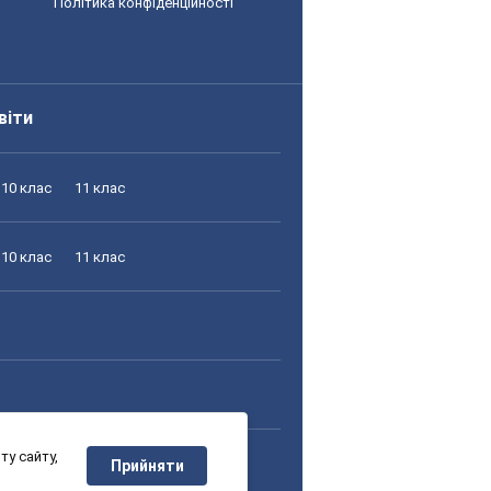
Політика конфіденційності
віти
10 клас
11 клас
10 клас
11 клас
у сайту,
10 клас
11 клас
Прийняти