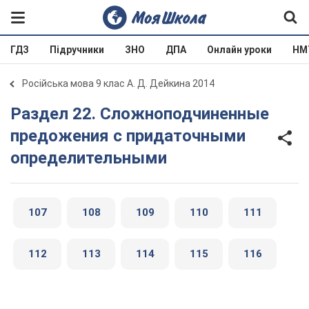
ГДЗ
Підручники
ЗНО
ДПА
Онлайн уроки
НМ
Російська мова 9 клас А. Д. Дейкина 2014
Раздел 22. Сложноподчиненные
предожения с придаточными
определительными
107
108
109
110
111
112
113
114
115
116