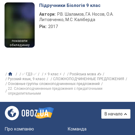
Підручники Біологія 9 клас
Автори:
Р.В. Шаламов, Г.А. Носов, О.А.
Литовченко, М.С. Каліберда
Рік:
2017
показати
обкладинку
✅ ГДЗ ✅
⚡ 9 клас ⚡
Російська мова ✍
Русский язык, 9 класс
СЛОЖНОПОДЧИНЕННЫЕ ПРЕДЛОЖЕНИЯ
Основные группы сложноподчиненных предложений
22. Сложноподчиненные предожения с придаточными
определительными
В начало
Про компанію
Команда