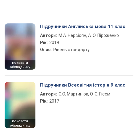
Підручники Англійська мова 11 клас
Автори:
М.А. Нерсісян, А. О. Піроженко
Рік:
2019
Опис:
Рівень стандарту
показати
обкладинку
Підручники Всесвітня історія 9 клас
Автори:
О.О. Мартинюк, О. О. Гісем
Рік:
2017
показати
обкладинку