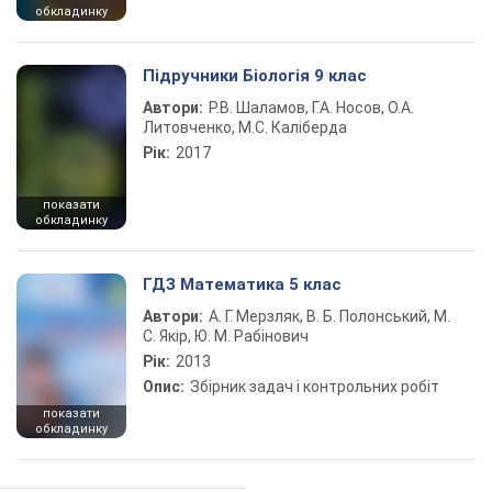
обкладинку
Підручники Біологія 9 клас
Автори:
Р.В. Шаламов, Г.А. Носов, О.А.
Литовченко, М.С. Каліберда
Рік:
2017
показати
обкладинку
ГДЗ Математика 5 клас
Автори:
А. Г. Мерзляк, В. Б. Полонський, М.
С. Якір, Ю. М. Рабінович
Рік:
2013
Опис:
Збірник задач і контрольних робіт
показати
обкладинку