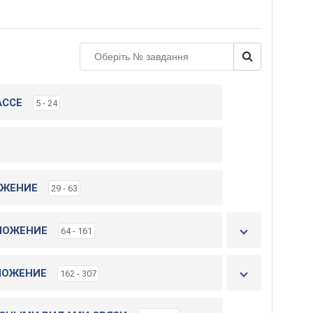
і
н
і
т
ь
к
АССЕ
5 - 24
н
и
г
у
ОЖЕНИЕ
29 - 63
ЛОЖЕНИЕ
64 - 161
ЛОЖЕНИЕ
162 - 307