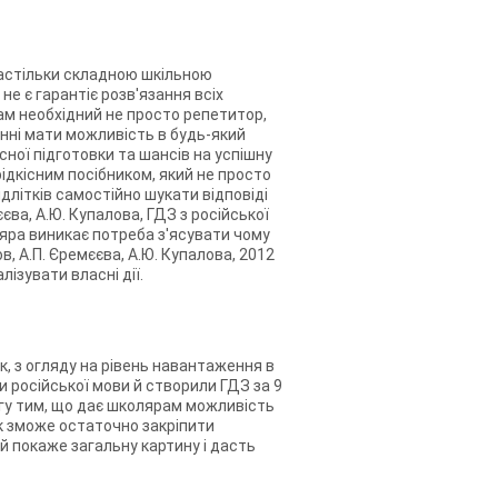
 настільки складною шкільною
е є гарантіє розв'язання всіх
ам необхідний не просто репетитор,
инні мати можливість в будь-який
ної підготовки та шансів на успішну
 рідкісним посібником, який не просто
длітків самостійно шукати відповіді
єєва, А.Ю. Купалова, ГДЗ з російської
ляра виникає потреба з'ясувати чому
в, А.П. Єремєєва, А.Ю. Купалова, 2012
ізувати власні дії.
к, з огляду на рівень навантаження в
 російської мови й створили ГДЗ за 9
чергу тим, що дає школярам можливість
ок зможе остаточно закріпити
 й покаже загальну картину і дасть