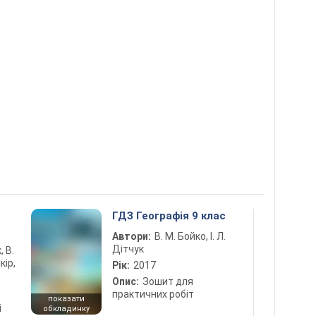
5
ГДЗ Географія 9 клас
Автори:
В. М. Бойко, І. Л.
Дітчук
, В.
кір,
Рік:
2017
Опис:
Зошит для
практичних робіт
показати
і
обкладинку