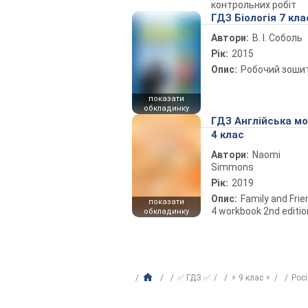
контрольних робіт
ГДЗ Біологія 7 кла
Автори:
В. І. Соболь
Рік:
2015
Опис:
Робочий зоши
показати
обкладинку
ГДЗ Англійська м
4 клас
Автори:
Naomi
Simmons
Рік:
2019
Опис:
Family and Fri
показати
4 workbook 2nd editio
обкладинку
✅ ГДЗ ✅
⚡ 9 клас ⚡
Рос