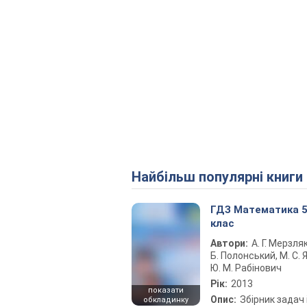
Найбільш популярні книги
ГДЗ Математика 
клас
Автори:
А. Г. Мерзляк
Б. Полонський, М. С. Я
Ю. М. Рабінович
Рік:
2013
показати
Опис:
Збірник задач 
обкладинку