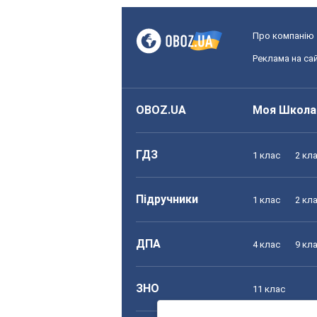
Про компанію
Реклама на сай
OBOZ.UA
Моя Школа
ГДЗ
1 клас
2 кл
Підручники
1 клас
2 кл
ДПА
4 клас
9 кл
ЗНО
11 клас