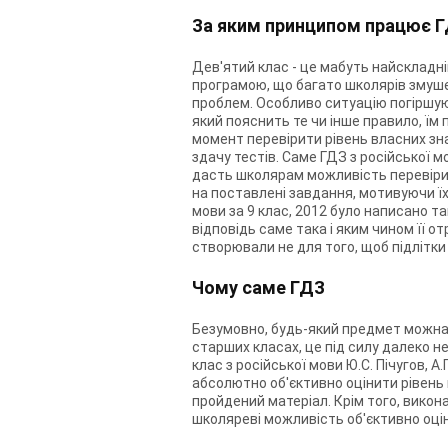
За яким принципом працює ГДЗ
Дев'ятий клас - це мабуть найскладні
програмою, що багато школярів змушен
проблем. Особливо ситуацію погіршую
який пояснить те чи інше правило, ї
момент перевірити рівень власних зна
здачу тестів. Саме ГДЗ з російської мо
дасть школярам можливість перевірити
на поставлені завдання, мотивуючи їх д
мови за 9 клас, 2012 було написано т
відповідь саме така і яким чином її от
створювали не для того, щоб підлітки 
Чому саме ГДЗ
Безумовно, будь-який предмет можна с
старших класах, це під силу далеко н
клас з російської мови Ю.С. Пічугов, 
абсолютно об'єктивно оцінити рівень
пройдений матеріал. Крім того, викона
школяреві можливість об'єктивно оціни