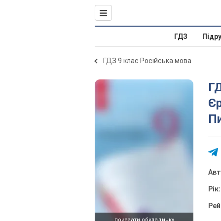
ГДЗ
Підр
ГДЗ 9 клас Російська мова
ГД
Єр
Пи
Ав
Рік
Рей
показати обкладинку