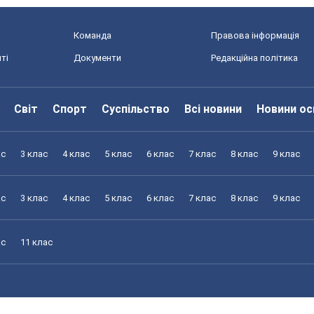
Команда
Правова інформація
ті
Документи
Редакційна політика
Світ
Спорт
Суспільство
Всі новини
Новини ос
ас
3 клас
4 клас
5 клас
6 клас
7 клас
8 клас
9 клас
ас
3 клас
4 клас
5 клас
6 клас
7 клас
8 клас
9 клас
ас
11 клас