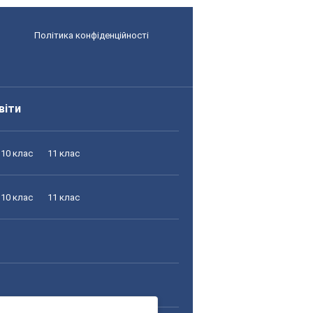
Політика конфіденційності
віти
10 клас
11 клас
10 клас
11 клас