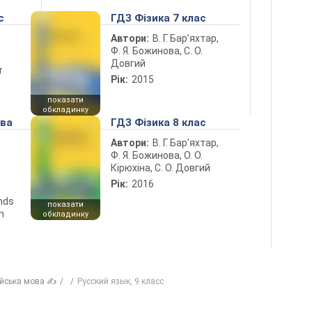
с
ГДЗ Фізика 7 клас
Автори:
В. Г. Бар’яхтар,
Ф. Я. Божинова, С. О.
Довгий
т
Рік:
2015
показати
обкладинку
ова
ГДЗ Фізика 8 клас
Автори:
В. Г. Бар’яхтар,
Ф. Я. Божинова, О. О.
Кірюхіна, С. О. Довгий
Рік:
2016
ends
показати
n
обкладинку
ійська мова ✍
Русский язык, 9 класс