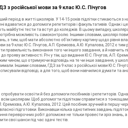
 з російської мови за 9 клас Ю.С. Пічугов
ший період в житті школярів. У 14-15 років підлітки стикаються з
і вдаватися до допомоги репетиторів і факультативів. Однак і це н
ть майбутні тести та вступ до коледжів. В цьому випадку, школяр
м потрібна можливість самоконтролю. Іншими словами, школярі пов
нь, з тим, щоб мати абсолютно об'єктивну картину щодо рівня влас
ви за 9 клас Ю.С. Пічугов, А.П. Єремєєва, А.Ю. Купалова, 2012 є тим
 правильність виконання того чи іншого завдання, а й навчить пі
о прояву активності. Річ у тім, що видання Ю.С. Пічугов, А.П. Єрем
аким чином, що отримуючи відповідь на те чи інше завдання, у шко
римали. Іншими словами, ГДЗ за 9 клас з російської мови Ю.С. Пічуго
списували відповіді, а для того, щоб вони навчилися думати та анал
пробувати освоїти й без допомоги посібників і репетиторів. Одна
е всім школярам. Щоб допомогти підліткам справитися з тонкощами
А.П. Єремєєва, А.Ю. Купалова, 2012. Цей посібник зручний в першу 
 власної підготовки. Виконавши кілька однотипних завдань підліт
ння перевірочних робіт допоможе не тільки провести зріз знань, а
ти свої шанси під час здачі тестів.