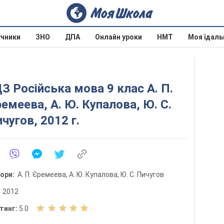
учники
ЗНО
ДПА
Онлайн уроки
НМТ
Моя їдаль
З Російська мова 9 клас А. П.
емеева, А. Ю. Купалова, Ю. С.
чугов, 2012 г.
тори:
А. П. Єремеева, А. Ю. Купалова, Ю. С. Пичугов
:
2012
О
тинг:
5.0
ц