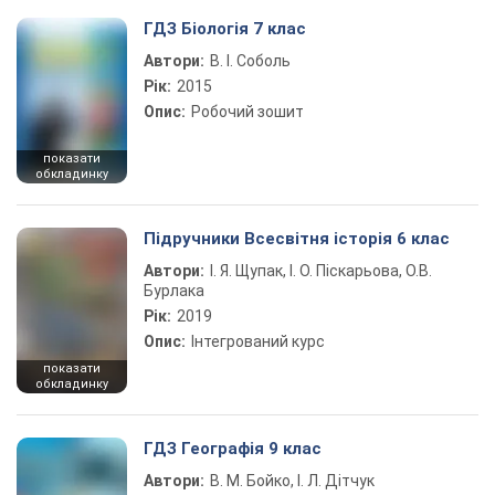
ГДЗ Біологія 7 клас
Автори:
В. І. Соболь
Рік:
2015
Опис:
Робочий зошит
показати
обкладинку
Підручники Всесвітня історія 6 клас
Автори:
І. Я. Щупак, І. О. Піскарьова, О.В.
Бурлака
Рік:
2019
Опис:
Інтегрований курс
показати
обкладинку
ГДЗ Географія 9 клас
Автори:
В. М. Бойко, І. Л. Дітчук