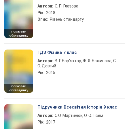
Автори:
О. П. Глазова
Рік:
2018
Опис:
Рівень стандарту
показати
обкладинку
ГДЗ Фізика 7 клас
Автори:
В. Г. Бар’яхтар, Ф. Я. Божинова, С.
О. Довгий
Рік:
2015
показати
обкладинку
Підручники Всесвітня історія 9 клас
Автори:
О.О. Мартинюк, О. О. Гісем
Рік:
2017