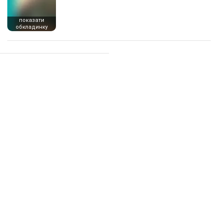
показати
обкладинку