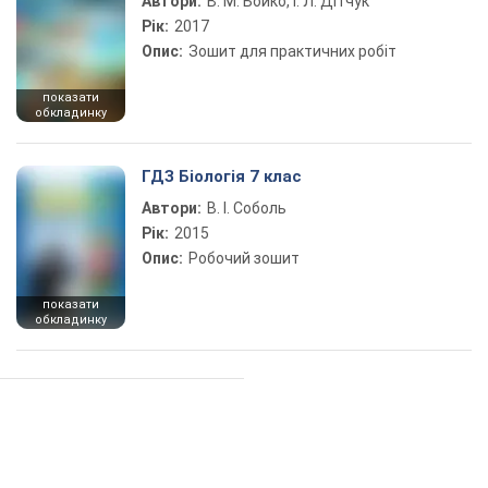
Автори:
В. М. Бойко, І. Л. Дітчук
Рік:
2017
Опис:
Зошит для практичних робіт
показати
обкладинку
ГДЗ Біологія 7 клас
Автори:
В. І. Соболь
Рік:
2015
Опис:
Робочий зошит
показати
обкладинку