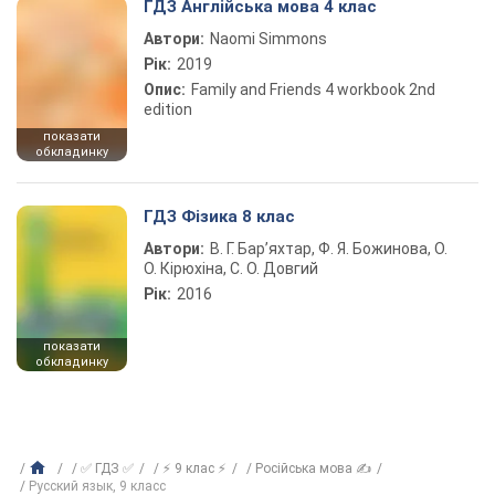
ГДЗ Англійська мова 4 клас
Автори:
Naomi Simmons
Рік:
2019
Опис:
Family and Friends 4 workbook 2nd
edition
показати
обкладинку
ГДЗ Фізика 8 клас
Автори:
В. Г. Бар’яхтар, Ф. Я. Божинова, О.
О. Кірюхіна, С. О. Довгий
Рік:
2016
показати
обкладинку
✅ ГДЗ ✅
⚡ 9 клас ⚡
Російська мова ✍
Русский язык, 9 класс