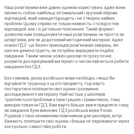
Наші розв'язники вже давно оцінили користувачі, адже вони
являють собою найбільш оптимальний і зручний збірник
відповідей, який завжди підходить і не створює зайвих
проблем. Цьому сприяє не тільки наявність ста відсотків
відповідей, але і їх детальне пояснення. Такий формат
дозволяє нам позиціонувати наші розв'язники, не просто як
шпаргалки, але як додатковий методичний матеріал. Адже
кожен ГДЗ - це безліч прикладів розв'язаних завдань, які
наочно демонструють, як потрібно вирішувати подібні
завдання. Таким чином, кожен школяр потроху почне
розуміти досліджуваний матеріал і з часом навчиться робити
завдання без ГДЗ.
Без сумнівів, уроки російської мови необхідні, і якщо Ви
відчуваєте труднощі з цього предмету, тоді варто
постаратися поліпшити свої оцінки і розуміння
досліджуваного матеріалу. Найчастіше у школярів
трапляються проблеми з пунктуацією і граматикою, тому
використовуючи ГДЗ, Вам варто більше уваги приділяти тому,
як завдання були виконані. ГДЗ російська мова 9 клас
Рудяков стане незамінним помічником для школярів, котрі
бажають поліпшити свої оцінки, і більше не переживати через
контрольні і самостійні роботи.