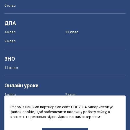
6 клас
ДПА
4 клас
11 клас
9 клас
ЗНО
11 клас
Онлайн уроки
1 клас
7 клас
2 клас
8 клас
Разом з нашими партнерами сайт OBOZ.UA використовує
файли cookie, щоб забезпечити належну роботу сайту, а
3 клас
9 клас
контент та реклама відповідали вашим інтересам.
4 клас
10 клас