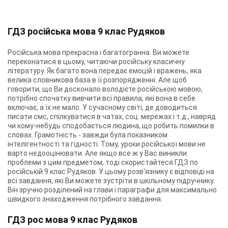
ГДЗ російська мова 9 клас Рудяков
Російська мова прекрасна і багатогранна. Ви можете
переконатися в цьому, читаючи російську класичну
літературу. Як багато вона передає емоцій і вражень, яка
велика словникова база в її розпорядженні. Але щоб
говорити, що Ви досконало володієте російською мовою,
потрібно спочатку вивчити всі правила, які вона в себе
включає, а їх не мало. У сучасному світі, де доводиться
писати смс, спілкуватися в чатах, соц. мережах і т.д., навряд
чи кому-небудь сподобається людина, що робить помилки в
словах. Грамотність - завжди була показником
інтелігентності та гідності. Тому, уроки російської мови не
варто недооцінювати. Але якщо все ж у Вас виникли
проблеми з цим предметом, тоді скористайтеся ГДЗ по
російській 9 клас Рудяков. У цьому розв'язнику є відповіді на
всі завдання, які Ви можете зустріти в шкільному підручнику.
Він зручно розділений на глави і параграфи для максимально
швидкого знаходження потрібного завдання.
ГДЗ рос мова 9 клас Рудяков