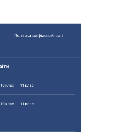
Політика конфіденційності
віти
10 клас
11 клас
10 клас
11 клас