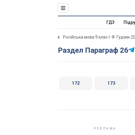
ГДЗ
Підр
Російська мова 9 клас І. Ф. Гудзик 2
Раздел Параграф 26
172
173