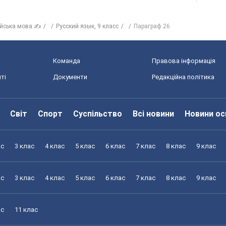
ійська мова ✍
Русский язык, 9 класс
Параграф 26
Команда
Правова інформація
ті
Документи
Редакційна політика
Світ
Спорт
Суспільство
Всі новини
Новини ос
ас
3 клас
4 клас
5 клас
6 клас
7 клас
8 клас
9 клас
ас
3 клас
4 клас
5 клас
6 клас
7 клас
8 клас
9 клас
ас
11 клас