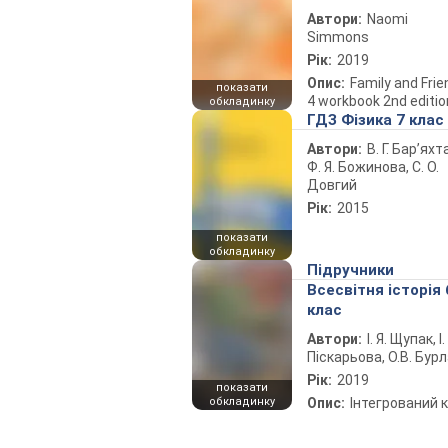
Автори:
Naomi
Simmons
Рік:
2019
Опис:
Family and Fri
показати
4 workbook 2nd editio
обкладинку
ГДЗ Фізика 7 клас
Автори:
В. Г. Бар’яхт
Ф. Я. Божинова, С. О.
Довгий
Рік:
2015
показати
обкладинку
Підручники
Всесвітня історія 
клас
Автори:
І. Я. Щупак, І.
Піскарьова, О.В. Бур
Рік:
2019
показати
обкладинку
Опис:
Інтегрований 