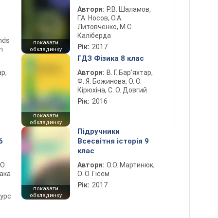
Автори:
Р.В. Шаламов,
Г.А. Носов, О.А.
Литовченко, М.С.
Каліберда
ends
показати
Рік:
2017
n
обкладинку
ГДЗ Фізика 8 клас
ар,
Автори:
В. Г. Бар’яхтар,
Ф. Я. Божинова, О. О.
Кірюхіна, С. О. Довгий
Рік:
2016
показати
обкладинку
Підручники
6
Всесвітня історія 9
клас
 О.
Автори:
О.О. Мартинюк,
лака
О. О. Гісем
Рік:
2017
показати
курс
обкладинку