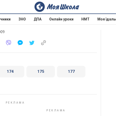
учники
ЗНО
ДПА
Онлайн уроки
НМТ
Моя їдаль
009
174
175
177