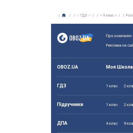
✅ ГДЗ ✅
⚡ 9 клас ⚡
Рос
Про компанію
Реклама на сай
OBOZ.UA
Моя Школа
ГДЗ
1 клас
2 кл
Підручники
1 клас
2 кл
ДПА
4 клас
9 кл