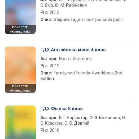
С. Якір, Ю. М. Рабінович
Рік:
2013
Опис:
Збірник задач і контрольних робіт
показати
обкладинку
ГДЗ Англійська мова 4 клас
Автори:
Naomi Simmons
Рік:
2019
Опис:
Family and Friends 4 workbook 2nd
edition
показати
обкладинку
ГДЗ Фізика 8 клас
Автори:
В. Г. Бар’яхтар, Ф. Я. Божинова, О.
О. Кірюхіна, С. О. Довгий
Рік:
2016