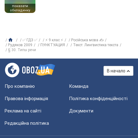
показати
обкладинку
✅ ГДЗ ✅
⚡ 9 клас ⚡
Російська мова ✍
Рудяков 2009
ПУНКТУАЦИЯ
Текст. Лингвистика текста
§ 30. Типы речи
В начало
Про компанію
Команда
Правова інформація
Політика конфіденційності
Реклама на сайті
Документи
Редакційна політика