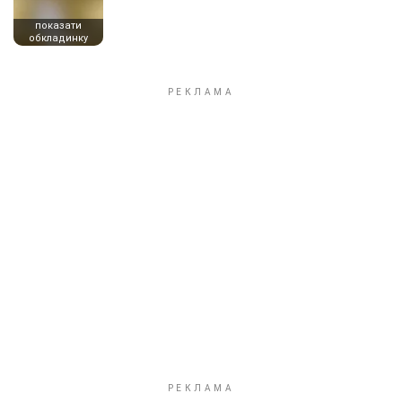
показати
обкладинку