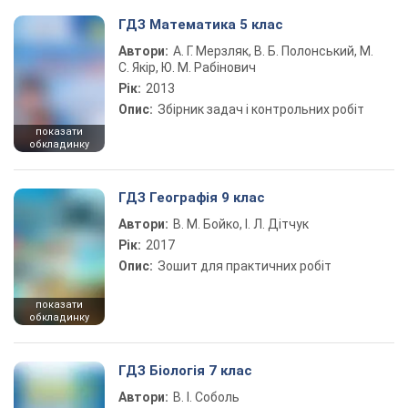
ГДЗ Математика 5 клас
Автори:
А. Г. Мерзляк, В. Б. Полонський, М.
С. Якір, Ю. М. Рабінович
Рік:
2013
Опис:
Збірник задач і контрольних робіт
показати
обкладинку
ГДЗ Географія 9 клас
Автори:
В. М. Бойко, І. Л. Дітчук
Рік:
2017
Опис:
Зошит для практичних робіт
показати
обкладинку
ГДЗ Біологія 7 клас
Автори:
В. І. Соболь