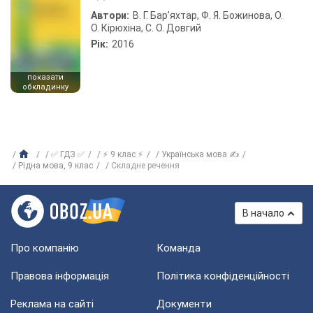
Автори:
В. Г. Бар’яхтар, Ф. Я. Божинова, О.
О. Кірюхіна, С. О. Довгий
Рік:
2016
показати
обкладинку
✅ ГДЗ ✅
⚡ 9 клас ⚡
Українська мова ✍
Рiдна мова, 9 клас
Складне речення
В начало
Про компанію
Команда
Правова інформація
Політика конфіденційності
Реклама на сайті
Документи