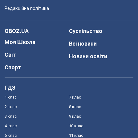
Редакційна політика
OBOZ.UA
Суспільство
Моя Школа
Всі новини
Світ
Новини освіти
Спорт
ГДЗ
1 клас
7 клас
2 клас
8 клас
3 клас
9 клас
4 клас
10 клас
5 клас
11 клас