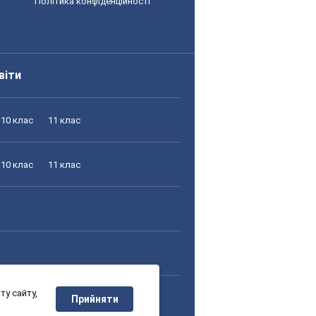
Політика конфіденційності
віти
10 клас
11 клас
10 клас
11 клас
у сайту,
10 клас
11 клас
Прийняти