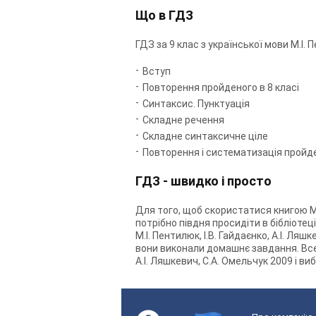
Що в ГДЗ
ГДЗ за 9 клас з української мови М.І. 
Вступ
Повторення пройденого в 8 класі
Синтаксис. Пунктуація
Складне речення
Складне синтаксичне ціле
Повторення і систематизація пройд
ГДЗ - швидко і просто
Для того, щоб скористатися книгою М.І.
потрібно півдня просидіти в бібліотец
М.І. Пентилюк, І.В. Гайдаєнко, А.І. Л
вони виконали домашнє завдання. Все, 
А.І. Ляшкевич, С.А. Омельчук 2009 і в