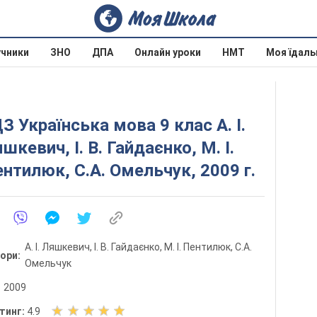
учники
ЗНО
ДПА
Онлайн уроки
НМТ
Моя їдаль
З Українська мова 9 клас А. І.
шкевич, І. В. Гайдаєнко, М. І.
нтилюк, С.А. Омельчук, 2009 г.
А. І. Ляшкевич, І. В. Гайдаєнко, М. І. Пентилюк, С.А.
тори:
Омельчук
:
2009
О
тинг:
4.9