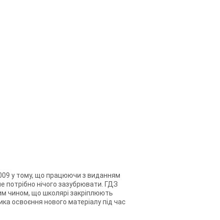
к 2009 у тому, що працюючи з виданням
у не потрібно нічого зазубрювати. ГДЗ
аким чином, що школярі закріплюють
ка освоєння нового матеріалу під час