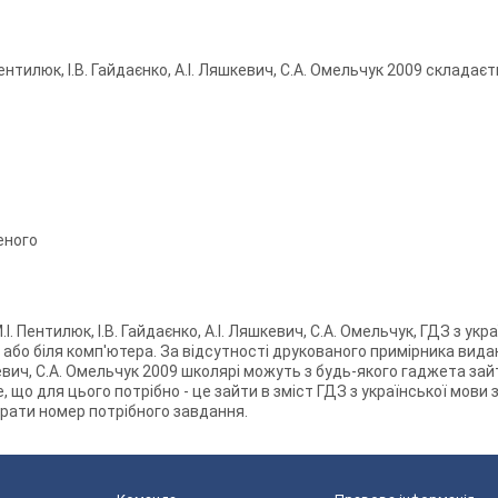
Пентилюк, І.В. Гайдаєнко, А.І. Ляшкевич, С.А. Омельчук 2009 складаєт
еного
 Пентилюк, І.В. Гайдаєнко, А.І. Ляшкевич, С.А. Омельчук, ГДЗ з укра
і або біля комп'ютера. За відсутності друкованого примірника вида
яшкевич, С.А. Омельчук 2009 школярі можуть з будь-якого гаджета за
що для цього потрібно - це зайти в зміст ГДЗ з української мови за 
ибрати номер потрібного завдання.