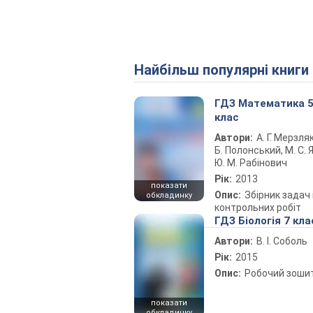
Найбільш популярні книги
ГДЗ Математика 
клас
Автори:
А. Г. Мерзляк
Б. Полонський, М. С. Я
Ю. М. Рабінович
Рік:
2013
показати
Опис:
Збірник задач 
обкладинку
контрольних робіт
ГДЗ Біологія 7 кла
Автори:
В. І. Соболь
Рік:
2015
Опис:
Робочий зоши
показати
обкладинку