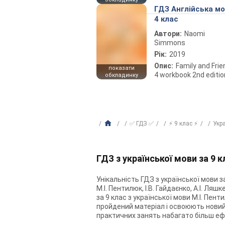
ГДЗ Англійська м
4 клас
Автори:
Naomi
Simmons
Рік:
2019
Опис:
Family and Fri
показати
4 workbook 2nd editio
обкладинку
✅ ГДЗ ✅
⚡ 9 клас ⚡
Укр
ГДЗ з української мови за 9 
Унікальність ГДЗ з української мови за
М.І. Пентилюк, І.В. Гайдаєнко, А.І. Ля
за 9 клас з української мови М.І. Пен
пройдений матеріал і освоюють новий 
практичних занять набагато більш еф