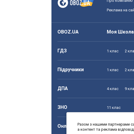
Про компанію
Реклама на сай
OBOZ.UA
Моя Школа
ГДЗ
1 клас
2 кл
Підручники
1 клас
2 кл
ДПА
4 клас
9 кл
ЗНО
11 клас
Разом з нашими партнерами са
Онлайн уроки
1 клас
2 кл
а контент та реклама відпові