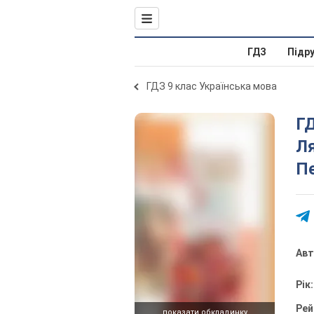
ГДЗ
Підр
ГДЗ 9 клас Українська мова
ГД
Ля
Пе
Ав
Рік
Рей
показати обкладинку