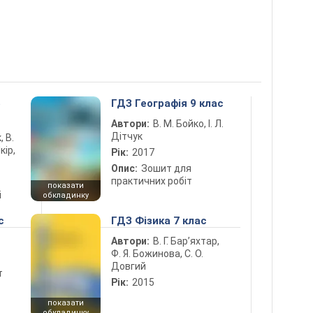
5
ГДЗ Географія 9 клас
Автори:
В. М. Бойко, І. Л.
Дітчук
, В.
кір,
Рік:
2017
Опис:
Зошит для
практичних робіт
показати
і
обкладинку
с
ГДЗ Фізика 7 клас
Автори:
В. Г. Бар’яхтар,
Ф. Я. Божинова, С. О.
Довгий
т
Рік:
2015
показати
обкладинку