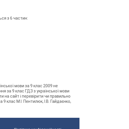
ься з 6 частин:
їнської мови за 9 клас 2009 не
ння за 9 клас ГДЗ з української мови
йти на сайт і перевірити чи правильно
9 клас М.І. Пентилюк, І.В. Гайдаєнко,