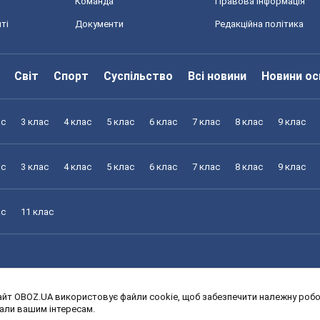
Команда
Правова інформація
ті
Документи
Редакційна політика
Світ
Спорт
Суспільство
Всі новини
Новини ос
ас
3 клас
4 клас
5 клас
6 клас
7 клас
8 клас
9 клас
ас
3 клас
4 клас
5 клас
6 клас
7 клас
8 клас
9 клас
ас
11 клас
йт OBOZ.UA використовує файли cookie, щоб забезпечити належну робот
ас
3 клас
4 клас
5 клас
6 клас
7 клас
8 клас
9 клас
дали вашим інтересам.