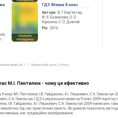
ова
ГДЗ Фізика 8 клас
Автори:
В. Г. Бар’яхтар,
Ф. Я. Божинова, О. О.
Кірюхіна, С. О. Довгий
Рік:
2016
ends
показати
n
обкладинку
аїнська мова ✍
Украинский язык, 9 класс
клас М.І. Пентилюк - чому це ефективно
 9 клас М.І. Пентилюк, І.В. Гайдаєнко, А.І. Ляшкевич, С.А. Омельчу
шкевич, С.А. Омельчук, ГДЗ з української мови за 9 клас 2009 підлітк
тилюк, І.В. Гайдаєнко, А.І. Ляшкевич, С.А. Омельчук 2009 написано т
виключно під час практичних занять. Як довели психологи, методи
ективніша, ніж традиційне зазубрювання.