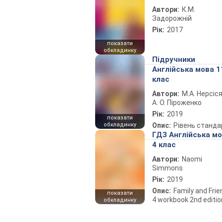
Автори:
К.М.
Задорожній
Рік:
2017
показати
обкладинку
Підручники
Англійська мова 1
клас
Автори:
М.А. Нерсіся
А. О. Піроженко
Рік:
2019
показати
обкладинку
Опис:
Рівень станда
ГДЗ Англійська м
4 клас
Автори:
Naomi
Simmons
Рік:
2019
Опис:
Family and Fri
показати
4 workbook 2nd editio
обкладинку