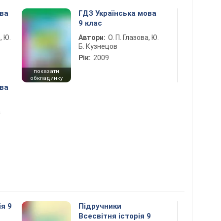
ова
ГДЗ Українська мова
9 клас
, Ю.
Автори:
О. П. Глазова, Ю.
Б. Кузнецов
Рік:
2009
показати
обкладинку
ова
а
ія 9
Підручники
Всесвітня історія 9