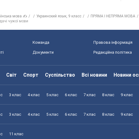
аїнська мова ✍
Украинский язык, 9 класс
ПРЯМА І НЕПРЯМА МОВА
едачі чужої мови
Команда
Правова інформація
ті
Документи
Редакційна політика
Світ
Спорт
Суспільство
Всі новини
Новини ос
ас
3 клас
4 клас
5 клас
6 клас
7 клас
8 клас
9 клас
ас
3 клас
4 клас
5 клас
6 клас
7 клас
8 клас
9 клас
ас
11 клас