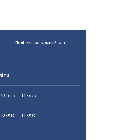
Політика конфіденційності
віти
10 клас
11 клас
10 клас
11 клас