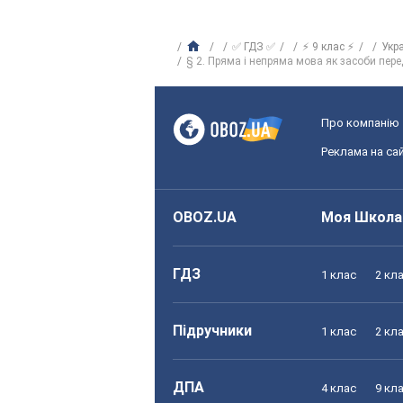
✅ ГДЗ ✅
⚡ 9 клас ⚡
Укр
§ 2. Пряма і непряма мова як засоби пер
Про компанію
Реклама на сай
OBOZ.UA
Моя Школа
ГДЗ
1 клас
2 кл
Підручники
1 клас
2 кл
ДПА
4 клас
9 кл