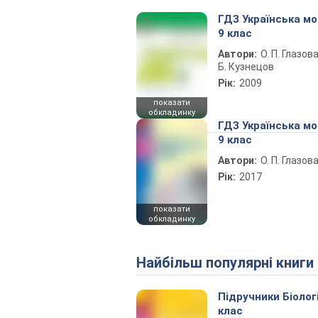
ГДЗ Українська м
9 клас
Автори:
О. П. Глазова
Б. Кузнецов
Рік:
2009
показати
обкладинку
ГДЗ Українська м
9 клас
Автори:
О. П. Глазов
Рік:
2017
показати
обкладинку
Найбільш популярні книги
Підручники Біолог
клас