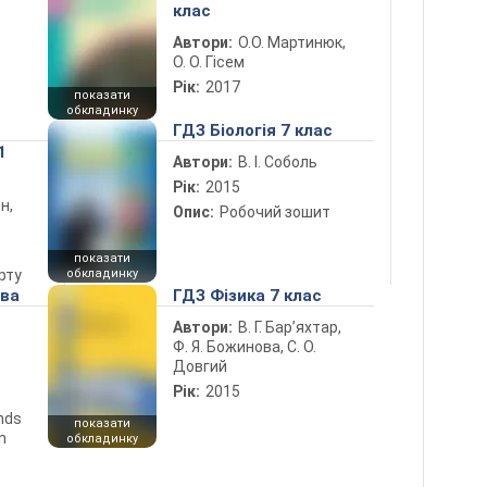
клас
Автори:
О.О. Мартинюк,
О. О. Гісем
Рік:
2017
показати
обкладинку
ГДЗ Біологія 7 клас
1
Автори:
В. І. Соболь
Рік:
2015
н,
Опис:
Робочий зошит
показати
рту
обкладинку
ова
ГДЗ Фізика 7 клас
Автори:
В. Г. Бар’яхтар,
Ф. Я. Божинова, С. О.
Довгий
Рік:
2015
ends
показати
n
обкладинку