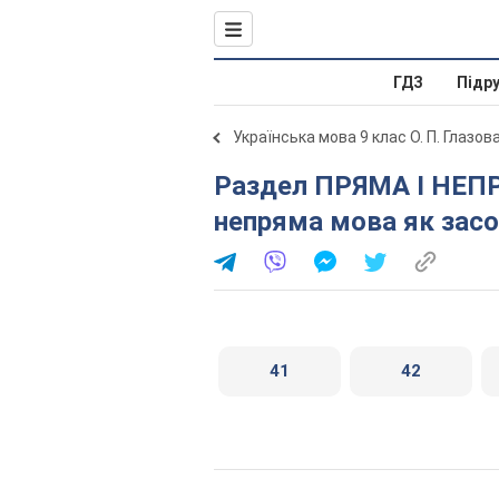
ГДЗ
Підр
Українська мова 9 клас О. П. Глазов
Раздел ПРЯМА І НЕПРЯМА МОВА. § 2. Пряма і
непряма мова як засо
41
42