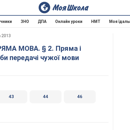
учники
ЗНО
ДПА
Онлайн уроки
НМТ
Моя їдаль
а 2013
би передачі чужої мови
43
44
46