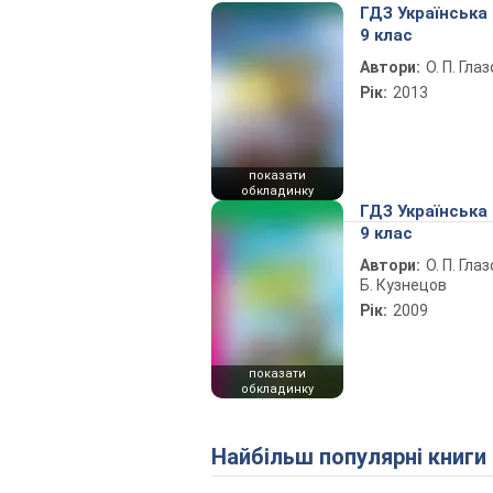
ГДЗ Українська
9 клас
Автори:
О. П. Гла
Рік:
2013
показати
обкладинку
ГДЗ Українська
9 клас
Автори:
О. П. Глаз
Б. Кузнецов
Рік:
2009
показати
обкладинку
Найбільш популярні книги