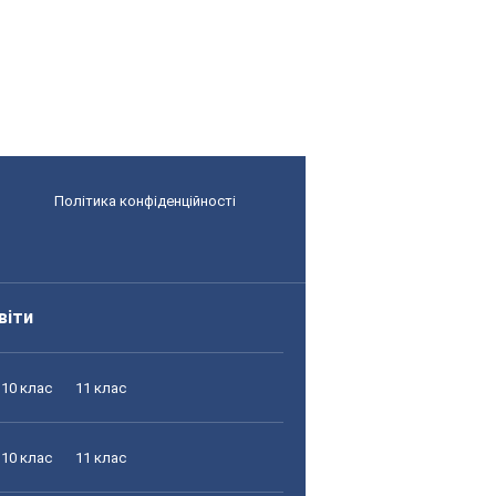
Політика конфіденційності
віти
10 клас
11 клас
10 клас
11 клас