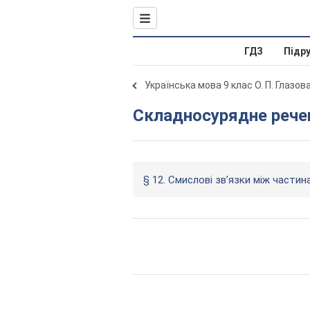
ГДЗ
Підр
Українська мова 9 клас О. П. Глазов
Складносурядне рече
§ 12. Смислові зв’язки між части