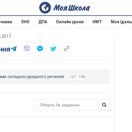
учники
ЗНО
ДПА
Онлайн уроки
НМТ
Моя їдаль
а 2017
ння
нами складносурядного речення
127 - 138