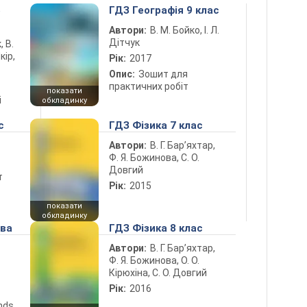
5
ГДЗ Географія 9 клас
Автори:
В. М. Бойко, І. Л.
Дітчук
, В.
кір,
Рік:
2017
Опис:
Зошит для
практичних робіт
показати
і
обкладинку
с
ГДЗ Фізика 7 клас
Автори:
В. Г. Бар’яхтар,
Ф. Я. Божинова, С. О.
Довгий
т
Рік:
2015
показати
обкладинку
ова
ГДЗ Фізика 8 клас
Автори:
В. Г. Бар’яхтар,
Ф. Я. Божинова, О. О.
Кірюхіна, С. О. Довгий
Рік:
2016
ends