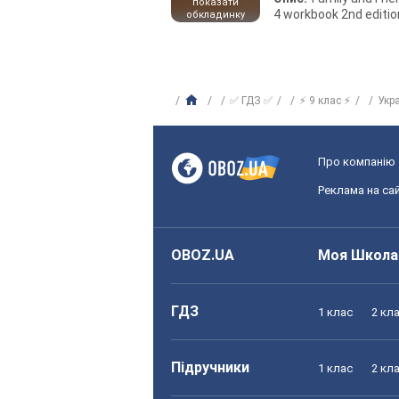
показати
4 workbook 2nd editio
обкладинку
✅ ГДЗ ✅
⚡ 9 клас ⚡
Укр
Про компанію
Реклама на сай
OBOZ.UA
Моя Школа
ГДЗ
1 клас
2 кл
Підручники
1 клас
2 кл