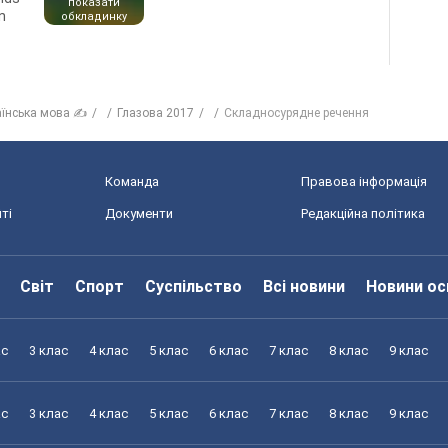
показати
n
обкладинку
аїнська мова ✍
Глазова 2017
Складносурядне речення
Команда
Правова інформація
ті
Документи
Редакційна політика
Світ
Спорт
Суспільство
Всі новини
Новини ос
ас
3 клас
4 клас
5 клас
6 клас
7 клас
8 клас
9 клас
ас
3 клас
4 клас
5 клас
6 клас
7 клас
8 клас
9 клас