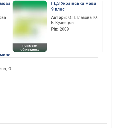
 мова
ГДЗ Українська мова
9 клас
зова
Автори:
О. П. Глазова, Ю.
Б. Кузнецов
Рік:
2009
показати
обкладинку
 мова
ова, Ю.