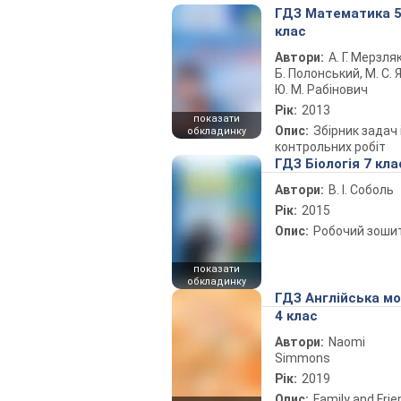
ГДЗ Математика 
клас
Автори:
А. Г. Мерзляк
Б. Полонський, М. С. Я
Ю. М. Рабінович
Рік:
2013
показати
Опис:
Збірник задач 
обкладинку
контрольних робіт
ГДЗ Біологія 7 кла
Автори:
В. І. Соболь
Рік:
2015
Опис:
Робочий зоши
показати
обкладинку
ГДЗ Англійська м
4 клас
Автори:
Naomi
Simmons
Рік:
2019
Опис:
Family and Fri