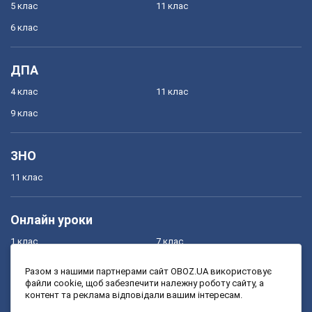
5 клас
11 клас
6 клас
ДПА
4 клас
11 клас
9 клас
ЗНО
11 клас
Онлайн уроки
1 клас
7 клас
2 клас
8 клас
Разом з нашими партнерами сайт OBOZ.UA використовує
файли cookie, щоб забезпечити належну роботу сайту, а
3 клас
9 клас
контент та реклама відповідали вашим інтересам.
4 клас
10 клас