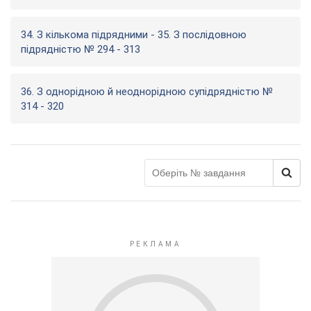
34. З кількома підрядними - 35. З послідовною
підрядністю № 294 - 313
36. З однорідною й неоднорідною супідрядністю №
314 - 320