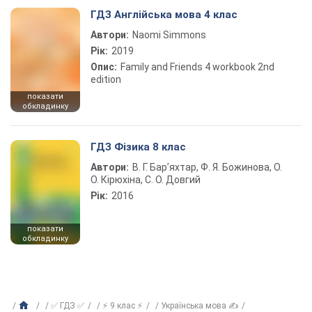
ГДЗ Англійська мова 4 клас
Автори:
Naomi Simmons
Рік:
2019
Опис:
Family and Friends 4 workbook 2nd
edition
показати
обкладинку
ГДЗ Фізика 8 клас
Автори:
В. Г. Бар’яхтар, Ф. Я. Божинова, О.
О. Кірюхіна, С. О. Довгий
Рік:
2016
показати
обкладинку
✅ ГДЗ ✅
⚡ 9 клас ⚡
Українська мова ✍