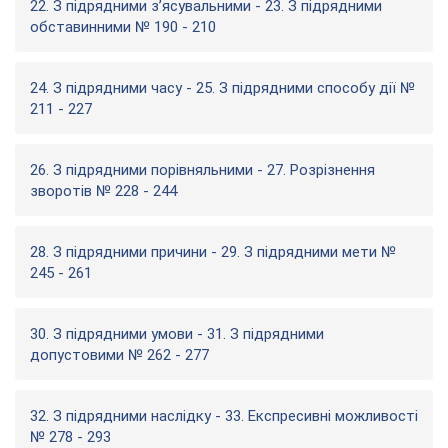
22. З підрядними з’ясувальними - 23. З підрядними
обставинними № 190 - 210
24. З підрядними часу - 25. З підрядними способу дії №
211 - 227
26. З підрядними порівняльними - 27. Розрізнення
зворотів № 228 - 244
28. З підрядними причини - 29. З підрядними мети №
245 - 261
30. З підрядними умови - 31. З підрядними
допустовими № 262 - 277
32. З підрядними наслідку - 33. Експресивні можливості
№ 278 - 293