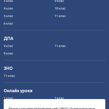
3 клас
9 клас
4 клас
10 клас
5 клас
11 клас
6 клас
ДПА
4 клас
11 клас
9 клас
ЗНО
11 клас
Онлайн уроки
1 клас
7 клас
2 клас
8 клас
Разом з нашими партнерами сайт OBOZ.UA використовує