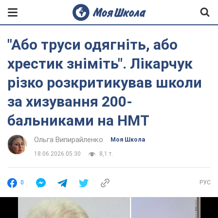
"Або труси одягніть, або
хрестик зніміть". Лікарчук
різко розкритикував школи
за хизування 200-
бальниками на НМТ
Ольга Випирайленко
Моя Школа
18.06.2026 05:30
8,1 т.
0
РУС