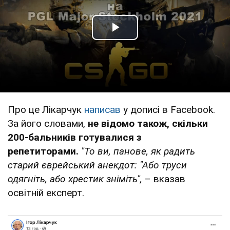
Play Video
Про це Лікарчук
написав
у дописі в Facebook.
За його словами,
не відомо також, скільки
200-бальників готувалися з
репетиторами.
"То ви, панове, як радить
старий єврейський анекдот: "Або труси
одягніть, або хрестик зніміть",
– вказав
освітній експерт.