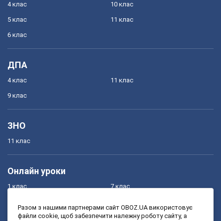
4 клас
10 клас
5 клас
11 клас
6 клас
ДПА
4 клас
11 клас
9 клас
ЗНО
11 клас
Онлайн уроки
1 клас
7 клас
2 клас
8 клас
Разом з нашими партнерами сайт OBOZ.UA використовує
файли cookie, щоб забезпечити належну роботу сайту, а
3 клас
9 клас