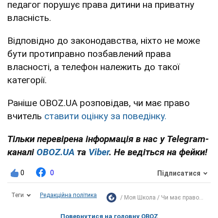
педагог порушує права дитини на приватну
власність.
Відповідно до законодавства, ніхто не може
бути протиправно позбавлений права
власності, а телефон належить до такої
категорії.
Раніше OBOZ.UA розповідав, чи має право
вчитель
ставити оцінку за поведінку.
Тільки перевірена інформація в нас у Telegram-
каналі
OBOZ.UA
та
Viber
. Не ведіться на фейки!
0
0
Підписатися
Теги
Редакційна політика
Моя Школа
Чи має право...
Повернутися на головну OBOZ