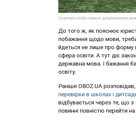
До того ж, як пояснює юрис
побажання щодо мови, треба
йдеться не лише про форму в
сфера освіти. А тут діє зако
державна мова. І бажання ба
освіту.
Раніше OBOZ.UA розповідав
перевірки в школах і дитсад
відбувається через те, що з
повинні повністю перейти н