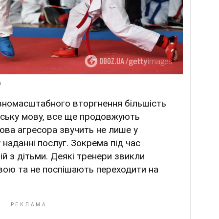
овномасштабного вторгнення більшість
їнську мову, все ще продовжують
ова агресора звучить не лише у
у наданні послуг. Зокрема під час
й з дітьми. Деякі тренери звикли
вою та не поспішають переходити на