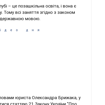
бі – це позашкільна освіта, і вона є
. Тому всі заняття згідно з законом
 державною мовою.
ідео дня
словами юриста Олександра Брижака, у
тися статтею 21 Закону України "Про