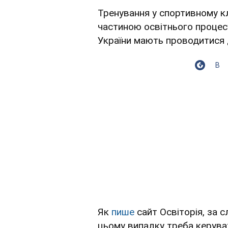
Тренування у спортивному клу
частиною освітнього процесу
України мають проводитися
В
Як
пише
сайт Освіторія, за 
цьому випадку треба керува