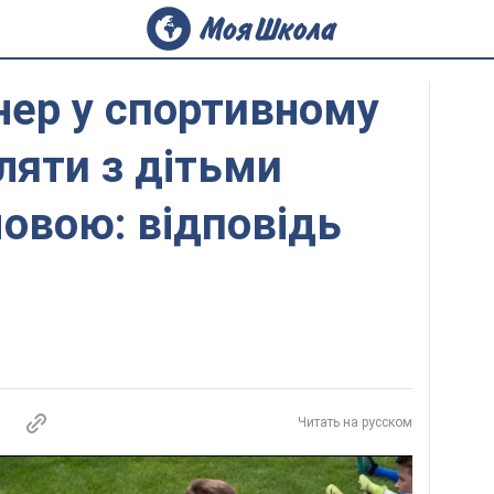
нер у спортивному
ляти з дітьми
овою: відповідь
Читать на русском