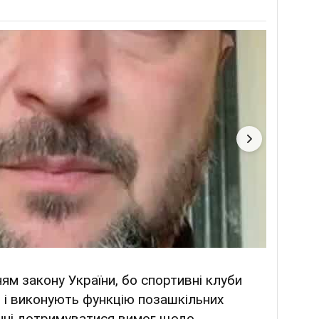
м закону України, бо спортивні клуби
 і виконують функцію позашкільних
инні дотримуватися вимог щодо