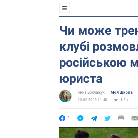
Чи може тре
клубі розмов
російською м
юриста
Анна Боклажук
Моя Школа
20.02.2025 11:48
1,5 т.
0