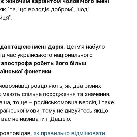
 є жіночим варіантом чоловічого імені
як "та, що володіє добром", іноді
ця".
даптацією імені Дарія
. Це ім’я набуло
під час українського національного
 апострофа робить його більш
аїнської фонетики
.
 мовознавці розділяють, як два різних
е ж мають спільне походження та значення.
ша, то це – російськомовна версія, і таке
раїнської мови, тому не дивуйтесь якщо
вас не називати її Дашею.
 розповідав,
як правильно відмінювати