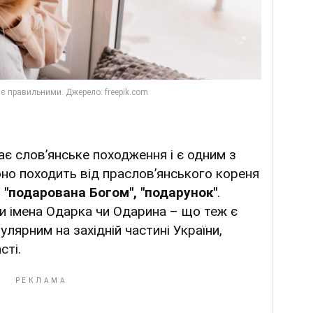
ає слов’янське походження і є одним з
оно походить від праслов’янського кореня
 "подарована Богом", "подарунок"
.
и імена Одарка чи Одарина – що теж є
лярним на західній частині України,
сті.