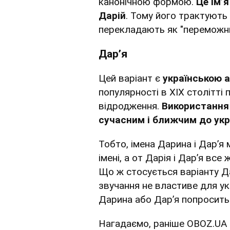
канонічною формою.
Це ім’я
Дарій
. Тому його трактують 
перекладають як "переможни
Дар’я
Цей варіант є
українською а
популярності в XIX столітті 
відродження.
Використання
сучасним і ближчим до укр
Тобто, імена Дарина і Дар’я
імені, а от Дарія і Дар’я вс
Що ж стосується варіанту Да
звучання не властиве для ук
Дарина або Дар’я попросить 
Нагадаємо, раніше OBOZ.UA