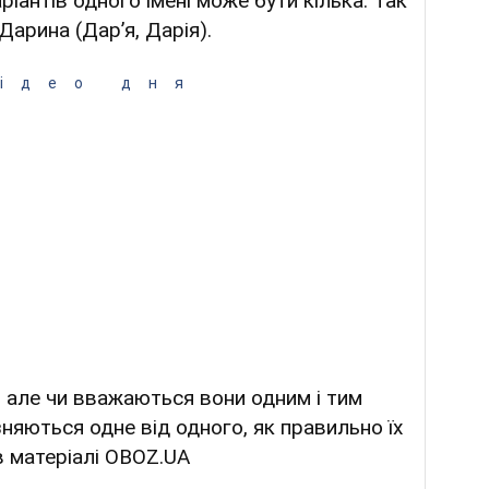
іантів одного імені може бути кілька. Так
Дарина (Дар’я, Дарія).
ідео дня
, але чи вважаються вони одним і тим
зняються одне від одного, як правильно їх
в матеріалі OBOZ.UA