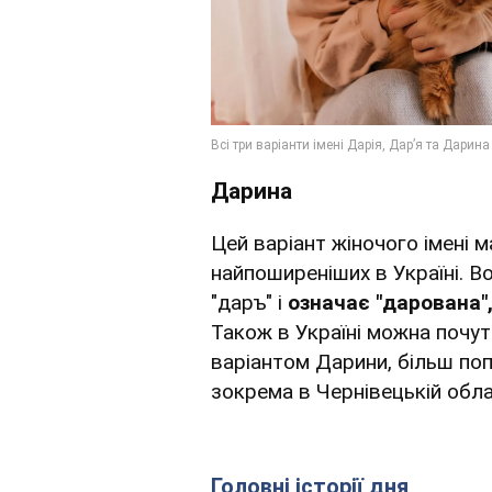
Дарина
Цей варіант жіночого імені м
найпоширеніших в Україні. В
"даръ" і
означає "дарована",
Також в Україні можна почут
варіантом Дарини, більш попу
зокрема в Чернівецькій обла
Головні історії дня