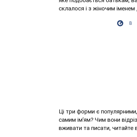
яке подобається батькам, вар
склалося і з жіночим іменем 
В
Ці три форми є популярними
самим ім’ям? Чим вони відрі
вживати та писати, читайте 