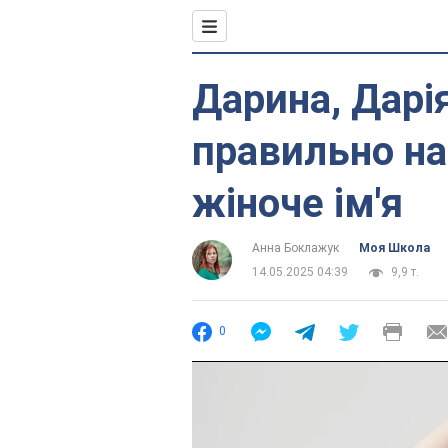
Дарина, Дарія
правильно на
жіноче ім'я
Анна Боклажук
Моя Школа
14.05.2025 04:39
9,9 т.
0