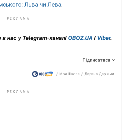
мського: Льва чи Лева
.
 в нас у Telegram-каналі
OBOZ.UA
і
Viber
.
Підписатися
Моя Школа
Дарина Дарія чи...