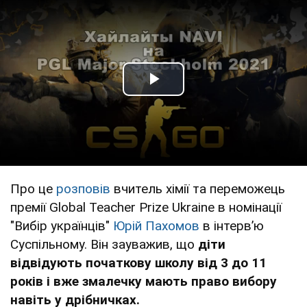
Play Video
Про це
розповів
вчитель хімії та переможець
премії Global Teacher Prize Ukraine в номінації
"Вибір українців"
Юрій Пахомов
в інтервʼю
Суспільному. Він зауважив, що
діти
відвідують початкову школу від 3 до 11
років і вже змалечку мають право вибору
навіть у дрібничках.