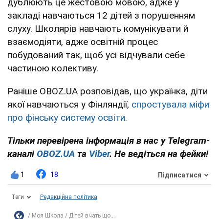
дублюють це жестовою мовою, адже у
закладі навчаються 12 дітей з порушенням
слуху. Школярів навчають комунікувати й
взаємодіяти, адже освітній процес
побудований так, щоб усі відчували себе
частиною колективу.
Раніше OBOZ.UA розповідав, що українка, діти
якої навчаються у Фінляндії,
спростувала міфи
про фінську систему освіти.
Тільки перевірена інформація в нас у Telegram-
каналі
OBOZ.UA
та
Viber
. Не ведіться на фейки!
1
18
Підписатися
Теги
Редакційна політика
Моя Школа
Дітей вчать що...