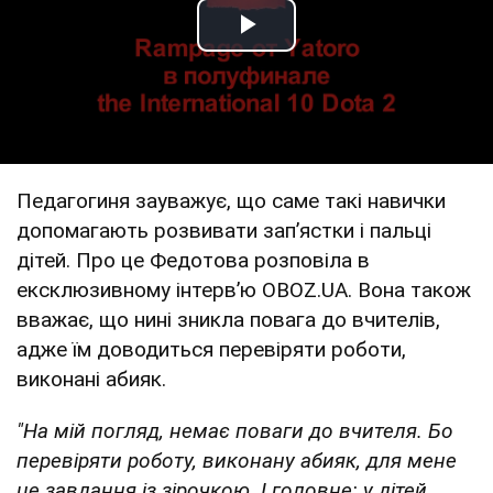
Play Video
Педагогиня зауважує, що саме такі навички
допомагають розвивати запʼястки і пальці
дітей. Про це Федотова розповіла в
ексклюзивному інтервʼю OBOZ.UA. Вона також
вважає, що нині зникла повага до вчителів,
адже їм доводиться перевіряти роботи,
виконані абияк.
"На мій погляд, немає поваги до вчителя. Бо
перевіряти роботу, виконану абияк, для мене
це завдання із зірочкою. І головне: у дітей