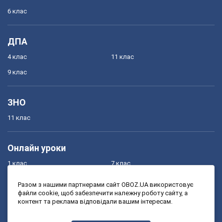
6 клас
ДПА
4 клас
11 клас
9 клас
ЗНО
11 клас
Онлайн уроки
1 клас
7 клас
2 клас
8 клас
Разом з нашими партнерами сайт OBOZ.UA використовує
файли cookie, щоб забезпечити належну роботу сайту, а
3 клас
9 клас
контент та реклама відповідали вашим інтересам.
4 клас
10 клас