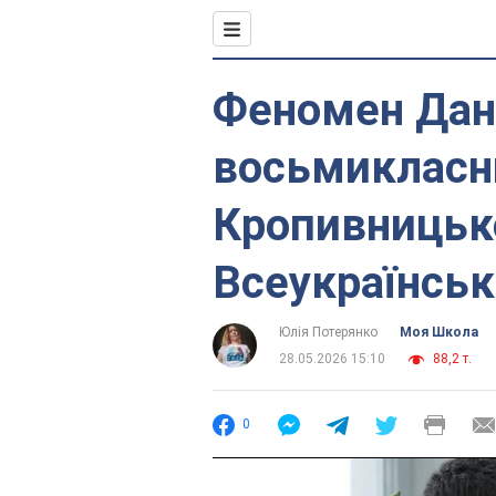
Феномен Дан
восьмикласни
Кропивницько
Всеукраїнськ
Юлія Потерянко
Моя Школа
28.05.2026 15:10
88,2 т.
0