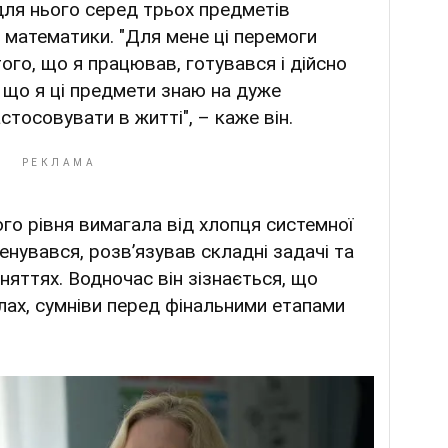
для нього серед трьох предметів
 математики. "Для мене ці перемоги
ого, що я працював, готувався і дійсно
 що я ці предмети знаю на дуже
стосовувати в житті", – каже він.
го рівня вимагала від хлопця системної
енувався, розв’язував складні задачі та
няттях. Водночас він зізнається, що
илах, сумніви перед фінальними етапами