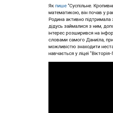
Як
пише
"Суспільне. Кропивн
математикою, він почав у ра
Родина активно підтримала
дідусь займалися з ним, до
інтерес розширився на інформ
словами самого Даниїла, пр
можливістю знаходити неста
навчається у ліцеї "Вікторія-