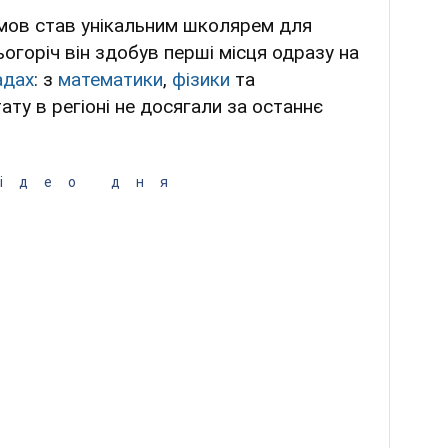
мов став унікальним школярем для
ьогоріч він здобув перші місця одразу на
адах
: з
математики
,
фізики
та
ату в регіоні не досягали за останнє
ідео дня