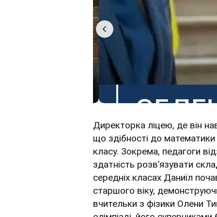
Директорка ліцею, де він на
що здібності до математики і
класу. Зокрема, педагоги ві
здатність розв’язувати скла
середніх класах Даниїл поча
старшого віку, демонструючи
вчительки з фізики Олени Ти
олімпіаді, його суперниками 