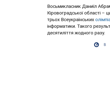
Восьмикласник Даниїл Абра
Кіровоградської області – ц
трьох Всеукраїнських
олімпі
інформатики. Такого результ
десятиліття жодного разу.
В