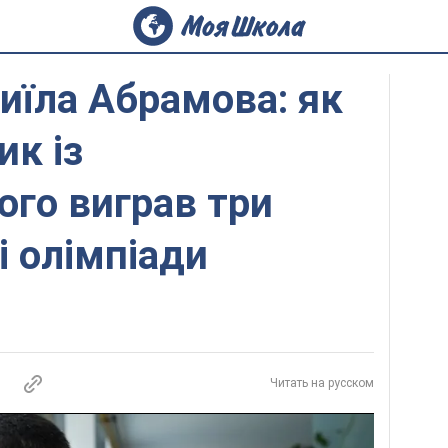
иїла Абрамова: як
к із
го виграв три
і олімпіади
Читать на русском