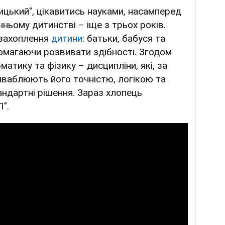
ицький", цікавитись науками, насамперед
нньому дитинстві – іще з трьох років.
 захоплення
дитини
: батьки, бабуся та
помагаючи розвивати здібності. Згодом
атику та фізику – дисципліни, які, за
иваблюють його точністю, логікою та
ндартні рішення. Зараз хлопець
П".