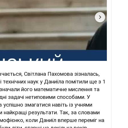
вчається, Світлана Пахомова зізналась,
 технічних наук у Даниїла помітили ще з 1
дзначали його математичне мислення та
дні задачі нетиповими способами. У
в успішно змагатися навіть із учнями
 найкращі результати. Так, за словами
мофієнко, коли Даниїл вперше переміг на
були діти, старші на декілька років.