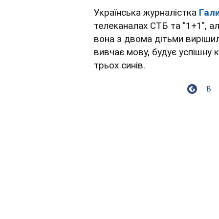
Українська журналістка
Гал
телеканалах СТБ та "1+1", а
вона з двома дітьми вирішил
вивчає мову, будує успішну 
трьох синів.
В