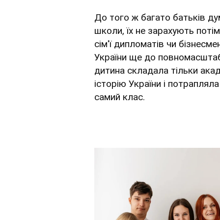
До того ж багато батьків ду
школи, їх не зарахують потім
сім'ї дипломатів чи бізнесме
України ще до повномасштаб
дитина складала тільки акад
історію України і потрапляла
самий клас.