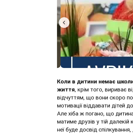
Коли
в дитини немає школ
життя
, крім того, вириває ві
відчуттям, що вони скоро п
мотивації віддавати дітей до
Але хіба ж погано, що дитин
матиме друзів у тій далекій к
неї буде досвід спілкування