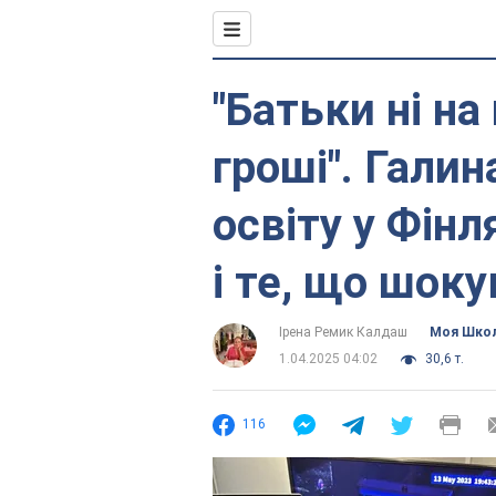
"Батьки ні н
гроші". Галин
освіту у Фінл
і те, що шоку
Ірена Ремик Калдаш
Моя Шко
1.04.2025 04:02
30,6 т.
116