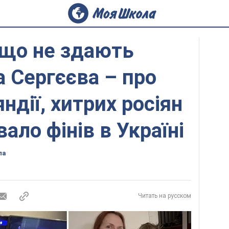
а що не здають
а Сергєєва – про
яндії, хитрих росіян
вало фінів в Україні
ла
Читать на русском