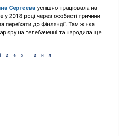
ина Сергєєва
успішно працювала на
ле у 2018 році через особисті причини
а переїхати до Фінляндії. Там жінка
кар'єру на телебаченні та народила ще
ідео дня