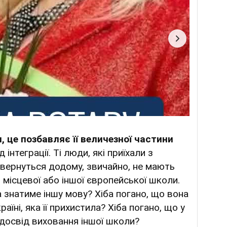
и, це позбавляє
її
величезної частини
д інтеграції. Ті люди, які приїхали з
овернуться додому, звичайно, не мають
 місцевої або іншої європейської школи.
а знатиме іншу мову? Хіба погано, що вона
раїні, яка її прихистила? Хіба погано, що у
, досвід виховання іншої школи?