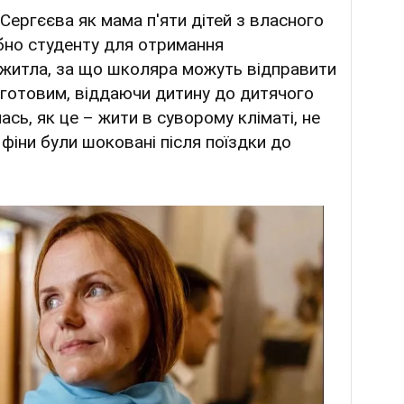
Сергєєва як мама п'яти дітей з власного
ібно студенту для отримання
житла, за що школяра можуть відправити
 готовим, віддаючи дитину до дитячого
сь, як це – жити в суворому кліматі, не
 фіни були шоковані після поїздки до