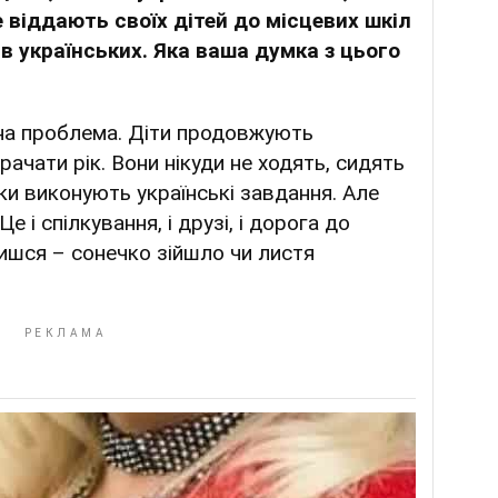
е віддають своїх дітей до місцевих шкіл
в українських. Яка ваша думка з цього
ьна проблема. Діти продовжують
ачати рік. Вони нікуди не ходять, сидять
ки виконують українські завдання. Але
 і спілкування, і друзі, і дорога до
ишся – сонечко зійшло чи листя